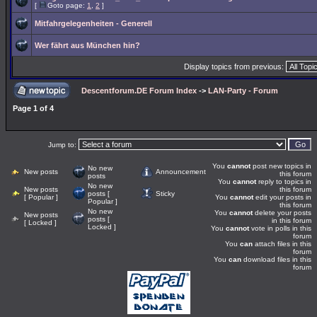
[
Goto page:
1
,
2
]
Mitfahrgelegenheiten - Generell
Wer fährt aus München hin?
Display topics from previous:
Descentforum.DE Forum Index
->
LAN-Party - Forum
Page
1
of
4
Jump to:
You
cannot
post new topics in
No new
New posts
Announcement
this forum
posts
You
cannot
reply to topics in
No new
New posts
this forum
posts [
Sticky
[ Popular ]
You
cannot
edit your posts in
Popular ]
this forum
No new
You
cannot
delete your posts
New posts
posts [
in this forum
[ Locked ]
Locked ]
You
cannot
vote in polls in this
forum
You
can
attach files in this
forum
You
can
download files in this
forum