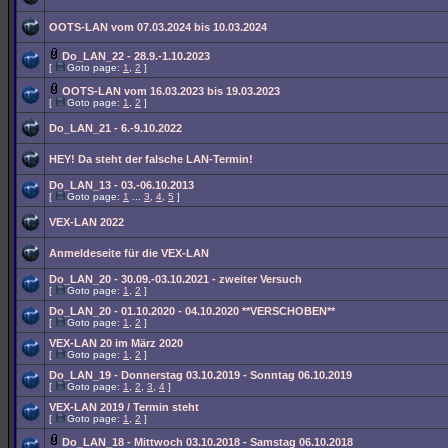
OOTS-LAN vom 07.03.2024 bis 10.03.2024
Do_LAN_22 - 28.9.-1.10.2023
[
Goto page:
1
,
2
]
OOTS-LAN vom 16.03.2023 bis 19.03.2023
[
Goto page:
1
,
2
]
Do_LAN_21 - 6.-9.10.2022
HEY! Da steht der falsche LAN-Termin!
Do_LAN_13 - 03.-06.10.2013
[
Goto page:
1
...
3
,
4
,
5
]
VEX-LAN 2022
Anmeldeseite für die VEX-LAN
Do_LAN_20 - 30.09.-03.10.2021 - zweiter Versuch
[
Goto page:
1
,
2
]
Do_LAN_20 - 01.10.2020 - 04.10.2020 **VERSCHOBEN**
[
Goto page:
1
,
2
]
VEX-LAN 20 im März 2020
[
Goto page:
1
,
2
]
Do_LAN_19 - Donnerstag 03.10.2019 - Sonntag 06.10.2019
[
Goto page:
1
,
2
,
3
,
4
]
VEX-LAN 2019 / Termin steht
[
Goto page:
1
,
2
]
Do_LAN_18 - Mittwoch 03.10.2018 - Samstag 06.10.2018