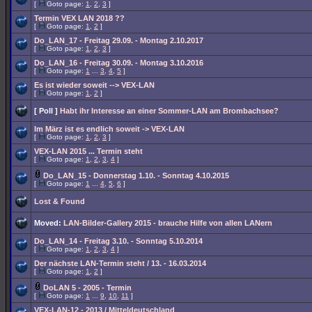
[
Goto page:
1
,
2
,
3
]
Termin VEX LAN 2018 ??
[
Goto page:
1
,
2
]
Do_LAN_17 - Freitag 29.09. - Montag 2.10.2017
[
Goto page:
1
,
2
,
3
]
Do_LAN_16 - Freitag 30.09. - Montag 3.10.2016
[
Goto page:
1
...
3
,
4
,
5
]
Es ist wieder soweit --> VEX-LAN
[
Goto page:
1
,
2
]
[ Poll ]
Habt ihr Interesse an einer Sommer-LAN am Brombachsee?
Im März ist es endlich soweit -> VEX-LAN
[
Goto page:
1
,
2
,
3
]
VEX-LAN 2015 ... Termin steht
[
Goto page:
1
,
2
,
3
,
4
]
Do_LAN_15 - Donnerstag 1.10. - Sonntag 4.10.2015
[
Goto page:
1
...
4
,
5
,
6
]
Lost & Found
Moved:
LAN-Bilder-Gallery 2015 - brauche Hilfe von allen LANern
Do_LAN_14 - Freitag 3.10. - Sonntag 5.10.2014
[
Goto page:
1
,
2
,
3
,
4
]
Der nächste LAN-Termin steht / 13. - 16.03.2014
[
Goto page:
1
,
2
]
DoLAN 5 - 2005 - Termin
[
Goto page:
1
...
9
,
10
,
11
]
VEX-LAN-12 - 2013 / Mitteldeutschland