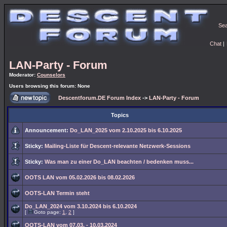
Se
Chat
|
LAN-Party - Forum
Moderator:
Counselors
Users browsing this forum: None
Descentforum.DE Forum Index
->
LAN-Party - Forum
Topics
Announcement:
Do_LAN_2025 vom 2.10.2025 bis 6.10.2025
Sticky:
Mailing-Liste für Descent-relevante Netzwerk-Sessions
Sticky:
Was man zu einer Do_LAN beachten / bedenken muss...
OOTS LAN vom 05.02.2026 bis 08.02.2026
OOTS-LAN Termin steht
Do_LAN_2024 vom 3.10.2024 bis 6.10.2024
[
Goto page:
1
,
2
]
OOTS-LAN vom 07.03. - 10.03.2024