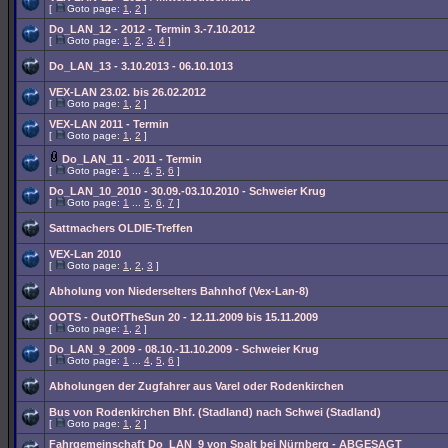
[
Goto page:
1
,
2
]
Do_LAN_12 - 2012 - Termin 3.-7.10.2012
[
Goto page:
1
,
2
,
3
,
4
]
Do_LAN_13 - 3.10.2013 - 06.10.1013
VEX-LAN 23.02. bis 26.02.2012
[
Goto page:
1
,
2
]
VEX-LAN 2011 - Termin
[
Goto page:
1
,
2
]
Do_LAN_11 - 2011 - Termin
[
Goto page:
1
...
4
,
5
,
6
]
Do_LAN_10_2010 - 30.09.-03.10.2010 - Schweier Krug
[
Goto page:
1
...
5
,
6
,
7
]
Sattmachers OLDIE-Treffen
VEX-Lan 2010
[
Goto page:
1
,
2
,
3
]
Abholung von Niederselters Bahnhof (Vex-Lan-8)
OOTS - OutOfTheSun 20 - 12.11.2009 bis 15.11.2009
[
Goto page:
1
,
2
]
Do_LAN_9_2009 - 08.10.-11.10.2009 - Schweier Krug
[
Goto page:
1
...
4
,
5
,
6
]
Abholungen der Zugfahrer aus Varel oder Rodenkirchen
Bus von Rodenkirchen Bhf. (Stadland) nach Schwei (Stadland)
[
Goto page:
1
,
2
]
Fahrgemeinschaft Do_LAN_9 von Spalt bei Nürnberg - ABGESAGT