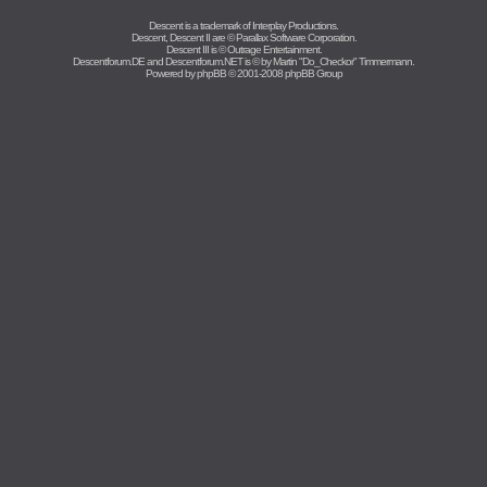
Descent is a trademark of
Interplay Productions
.
Descent, Descent II are ©
Parallax Software Corporation
.
Descent III is ©
Outrage Entertainment
.
Descentforum.DE and Descentforum.NET is © by
Martin "Do_Checkor" Timmermann
.
Powered by
phpBB
© 2001-2008 phpBB Group