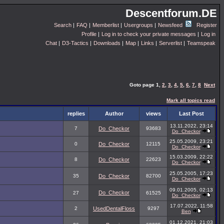
Descentforum.DE
Search
|
FAQ
|
Memberlist
|
Usergroups
|
Newsfeed
Register
Profile
|
Log in to check your private messages
|
Log in
Chat
|
D3-Tactics
|
Downloads
|
Map
|
Links
|
Serverlist
|
Teamspeak
Goto page
1
,
2
,
3
,
4
,
5
,
6
,
7
,
8
Next
Mark all topics read
replies
Author
views
Last Post
13.11.2022, 23:14
7
Do_Checkor
93683
Do_Checkor
25.05.2009, 23:21
0
Do_Checkor
12115
Do_Checkor
15.03.2009, 22:22
8
Do_Checkor
22623
Do_Checkor
25.05.2005, 17:23
35
Do_Checkor
82700
Do_Checkor
09.01.2005, 02:13
Do_Checkor
27
61525
Do_Checkor
17.07.2022, 11:58
2
UsedDentalFloss
9297
Ben
01.12.2021, 21:03