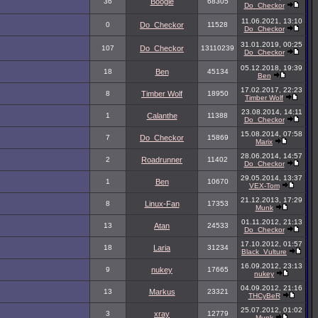
36
Boogie
68305
Do_Checkor
11.06.2021, 13:10
0
Do_Checkor
11528
Do_Checkor
31.01.2019, 00:25
107
Do_Checkor
13110239
Do_Checkor
05.12.2018, 19:39
18
Ben
45134
Ben
17.02.2017, 22:23
8
Timber Wolf
18950
Timber Wolf
23.08.2014, 14:11
1
Calanthe
11388
Do_Checkor
15.08.2014, 07:58
7
Do_Checkor
15869
Marix
28.06.2014, 14:57
2
Roadrunner
11402
Do_Checkor
29.05.2014, 13:37
1
Ben
10670
VEX-Tom
21.12.2013, 17:29
8
Linux-Fan
17353
Munk
01.11.2012, 21:13
13
Atan
24533
Do_Checkor
17.10.2012, 01:57
18
Laria
31234
Black_Vulture
16.09.2012, 23:13
9
nukey
17665
nukey
04.09.2012, 21:16
13
Markus
23321
THCyBeR
25.07.2012, 01:02
3
xray
12779
Munk