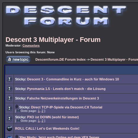
Descent 3 Multiplayer - Forum
Moderator:
Counselors
Users browsing this forum: None
Descentforum.DE Forum Index
->
Descent 3 Multiplayer - Foru
Sticky:
Descent 3 - Commandline in Kurz - auch für Windows 10
Sticky:
Pyromania 1.5 - Levels don't match - die Lösung
Sticky:
Falsche Netzwerkeinstellungen in Descent 3
Sticky:
Direct TCP-IP-Spiele via Descent.CX Tutorial
[
Goto page:
1
,
2
]
Sticky:
PXO ist DOWN (wohl für immer)
[
Goto page:
1
,
2
]
ROLL CALL! Let's Get Weekends Goin!
30er Mods: Jetzt auch Online auf dem VEX Server