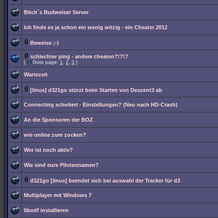
Bitch´s Budweiser Server
Ich finde es ja schon ein wenig witzig - ein Cheater 2012
Beweise ;-)
schlechter ping - andere cheaten?!?!?
[
Goto page:
1
,
2
,
3
]
Wartezeit
[linux] d321go stürzt beim Starten von Descent3 ab
Connecting scheitert - Einstellungen? (Neu nach HD-Crash)
An die Sponsoren der BOZ
wie online zum zocken?
Wer ist noch aktiv?
Wie sind eure Pilotennamen?
d321go [linux] beendet sich bei auswahl der Tracker für d3
Multiplayer mit Windows 7
libodf installieren