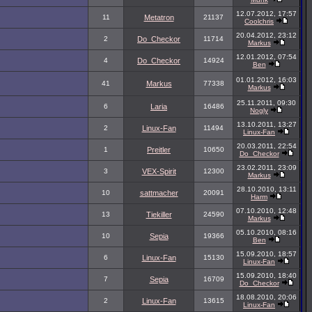
12.07.2012, 17:57
11
Metatron
21137
Coolchris
20.04.2012, 23:12
2
Do_Checkor
11714
Markus
12.01.2012, 07:54
4
Do_Checkor
14924
Ben
01.01.2012, 16:03
41
Markus
77338
Markus
25.11.2011, 09:30
6
Laria
16486
Nogly
13.10.2011, 13:27
2
Linux-Fan
11494
Linux-Fan
20.03.2011, 22:54
1
Preitler
10650
Do_Checkor
23.02.2011, 23:09
3
VEX-Spirit
12300
Markus
28.10.2010, 13:11
10
sattmacher
20091
Harm
07.10.2010, 12:48
13
Tiekiller
24590
Markus
05.10.2010, 08:16
10
Sepia
19366
Ben
15.09.2010, 18:57
6
Linux-Fan
15130
Linux-Fan
15.09.2010, 18:40
7
Sepia
16709
Do_Checkor
18.08.2010, 20:06
2
Linux-Fan
13615
Linux-Fan