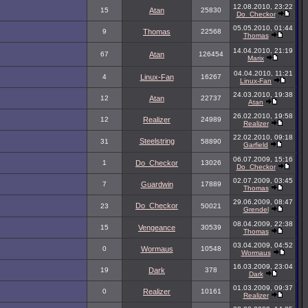
12.08.2010, 23:22
15
Atan
25830
Do_Checkor
05.05.2010, 01:44
9
Thomas
22568
Thomas
14.04.2010, 21:19
67
Atan
126454
Marix
04.04.2010, 11:21
4
Linux-Fan
16267
Linux-Fan
24.03.2010, 19:38
12
Atan
22737
Atan
26.02.2010, 19:58
12
Realizer
24989
Realizer
22.02.2010, 09:18
Steelstring
31
58890
Garfield
06.07.2009, 15:16
1
Do_Checkor
13026
Do_Checkor
02.07.2009, 03:45
7
Guardwin
17889
Thomas
29.06.2009, 08:47
Do_Checkor
23
50021
Grendel
08.04.2009, 22:38
15
Vengeance
30539
Thomas
03.04.2009, 04:52
0
Wormaus
10548
Wormaus
16.03.2009, 23:04
19
Dark
378
Dark
01.03.2009, 09:37
0
Realizer
10161
Realizer