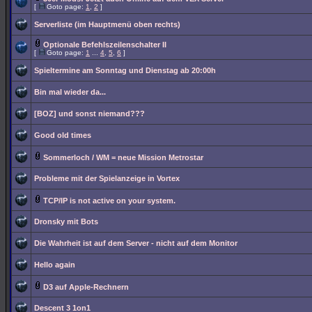
[
Goto page:
1
,
2
]
Serverliste (im Hauptmenü oben rechts)
Optionale Befehlszeilenschalter II
[
Goto page:
1
...
4
,
5
,
6
]
Spieltermine am Sonntag und Dienstag ab 20:00h
Bin mal wieder da...
[BOZ] und sonst niemand???
Good old times
Sommerloch / WM = neue Mission Metrostar
Probleme mit der Spielanzeige in Vortex
TCP/IP is not active on your system.
Dronsky mit Bots
Die Wahrheit ist auf dem Server - nicht auf dem Monitor
Hello again
D3 auf Apple-Rechnern
Descent 3 1on1