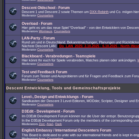
Descent Oldschool - Forum
Descent 1 und Descent 2 sowie Themen um
DXX-Rebirth
und Co. mögen hier
Moderator
Counselors
Overload - Forum
Hier geht es um das neue Spiel "Overload" - von den Entwicklern von Descent
Moderators
Wormaus
,
Counselors
LAN-Party - Forum
Rund um und in Deutschland. Bekanntmachungen, Planungen und Rückblicke
Nächste Descent LAN:
Do_LAN_2025: 2.10.2025 - 6.10.2025 - North-We
Moderator
Counselors
Blackboard - Verabredungen - Teamspiele
Hier könnt Ihr euch für Spiele verabreden, Matches planen oder ankündigen.
Moderator
Counselors
Test und Feedback Forum
Forum zum Testen und Ausprobieren und für Fragen und Feedback zum Foru
Moderator
Counselors
Descent Entwicklung, Tools und Gemeinschaftsprojekte
Level-, Design und Entwicklungs - Forum
Sandkasten der Descent 3 Level-Editoren, MODder, Scripter, Designer und Ent
Moderator
Counselors
D3Edit - Development - Forum
Im D3Edit Development Forum können nur die User der entspr. Benutzergrup
In the D3Edit Development Forum only the members of the corresponding us
Moderators
Zorc
,
Atan
,
Dark
English Embassy / International Descenters Forum
This Board is dedicated to unite with our international friends and is kept in e
Moderators
Atan
,
Counselors