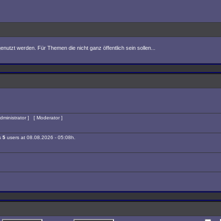
nutzt werden. Für Themen die nicht ganz öffentlich sein sollen...
dministrator
] [
Moderator
]
is
5
users at 08.08.2026 - 05:08h.