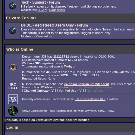
Tech - Support - Forum
Hilfe bei Fragen zu Hardware-, Treiber-, und Softwareproblemen.
Moderators
D.Cent
,
Counselors
Private Forums
DF.DE - Registered Users Only - Forum
Dieses Forum kann nur von registrierten, eingeloggten Nutzern betreten und ge
This forum is meant to be for registered / logged in users only.
Moderator
Counselors
Who is Online
Descentforum.DE has
111217782
visitors in total since 06.02.2001.
Our users have posted a total of
61223
articles
We have
909
registered users
The newest registered user is
Tachyon
In total there are
396
users online :: 0 Registered, 0 Hidden and 396 Guests [
A
Most users ever online was
2828
on 28.02.2026, 13:17
Registered Users: None
5
Users online in our chat on:
irc.descentforum.net #descent
.
The user-record 
IRC
Users online:
,
,
,
,
VEX-Marix
rustborne
vex-ccfly
Flarebot
gothicserpent
CHAT
[
Channel-Operator [o]
] [
Verified User [v]
] [
Normal User
]
Currently online on our Teamspeak server
TS3.Descentforum.NET
: Guidebot
Active Gameservers - this function does not work anymore, sorry... Array
This data is based on users active over the past five minutes
Log in