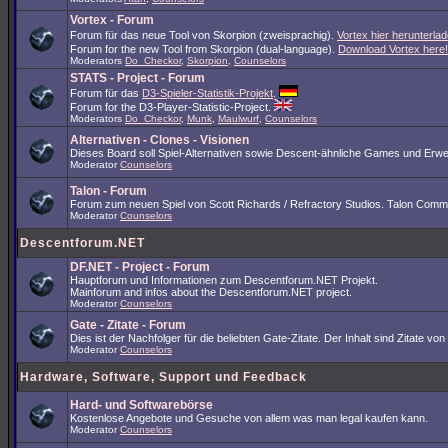
Vortex - Forum
Forum für das neue Tool von Skorpion (zweisprachig).
Vortex hier herunterlad
Forum for the new Tool from Skorpion (dual-language).
Download Vortex here!
Moderators
Do_Checkor
,
Skorpion
,
Counselors
STATS - Project - Forum
Forum für das
D3-Spieler-Statistik-Projekt
.
Forum for the D3-Player-Statistic-Project.
Moderators
Do_Checkor
,
Munk
,
Maulwurf
,
Counselors
Alternativen - Clones - Visionen
Dieses Board soll Spiel-Alternativen sowie Descent-ähnliche Games und Erwe
Moderator
Counselors
Talon - Forum
Forum zum neuen Spiel von Scott Richards / Refractory Studios. Talon Comm
Moderator
Counselors
Descentforum.NET
DF.NET - Project - Forum
Hauptforum und Informationen zum Descentforum.NET Projekt.
Mainforum and infos about the Descentforum.NET project.
Moderator
Counselors
Gate - Zitate - Forum
Dies ist der Nachfolger für die beliebten Gate-Zitate. Der Inhalt sind Zitate
Moderator
Counselors
Hardware, Software, Support und Feedback
Hard- und Softwarebörse
Kostenlose Angebote und Gesuche von allem was man legal kaufen kann.
Moderator
Counselors