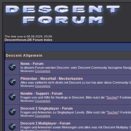
The time now is 08.08.2026, 05:08
Descentforum.DE Forum Index
Descent Allgemein
News - Forum
In diesem Forum werden Descent- oder Descent-Community bezogene Neuigk
Moderator
Counselors
Pilotenbar - MessHall - Meckerkasten
Alles was vielleicht nicht direkt mit Descent zu tun hat aber diese Community 
Moderator
Counselors
Newbie - Support - Forum
Fragen von und Hilfe für Neulinge in Descent. Bitte nutzt die "
Suchen
"-Funktio
Moderator
Counselors
Descent 3 Singleplayer - Forum
Fragen und Antworten zu Singleplayer Levels. Bitte nutzt die "
Suchen
"-Funkti
Moderator
Counselors
Descent 3 Multiplayer - Forum
Fragen und Antworten sowie Meinungen und alles was mit Descent Multiplay (O
Moderator
Counselors