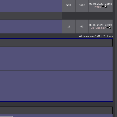
08.06.2023, 23:48
503
5690
Nogly
09.03.2026, 23:49
11
91
Do_Checkor
All times are GMT + 2 Hours