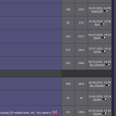
24.03.2022, 14:50
196
2157
User1138
14.09.2022, 10:56
38
274
Ben
06.03.2026, 18:24
166
5127
Nogly
22.07.2021, 13:11
215
2614
Angel
04.01.2021, 14:44
232
2992
Do_Checkor
29.08.2024, 13:56
338
3814
Do_Checkor
19.06.2025, 20:19
10
40
Vitosky
01.05.2024, 21:55
211
1609
cussing D3-related tools, etc. You name it.
Vitosky