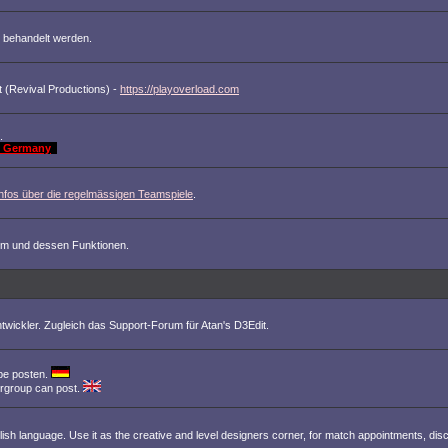
 behandelt werden.
 (Revival Productions) -
https://playoverload.com
.
st Germany
Infos über die regelmässigen Teamspiele
.
m und dessen Funktionen.
wickler. Zugleich das Support-Forum für Atan's D3Edit.
pe posten.
ergroup can post.
nglish language. Use it as the creative and level designers corner, for match appointments, dis