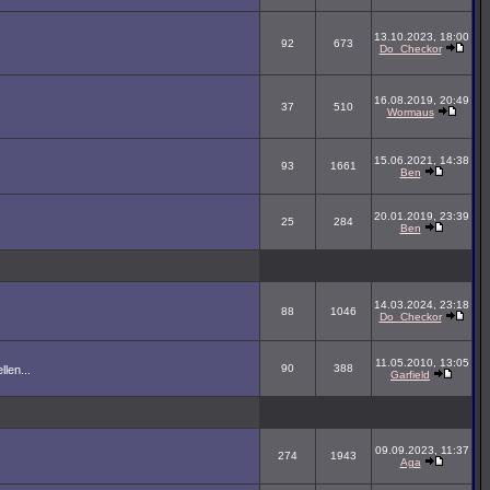
13.10.2023, 18:00
92
673
Do_Checkor
16.08.2019, 20:49
37
510
Wormaus
15.06.2021, 14:38
93
1661
Ben
20.01.2019, 23:39
25
284
Ben
14.03.2024, 23:18
88
1046
Do_Checkor
11.05.2010, 13:05
90
388
len...
Garfield
09.09.2023, 11:37
274
1943
Aga