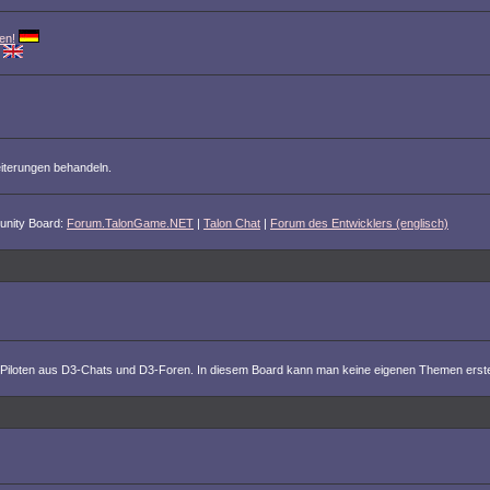
en!
iterungen behandeln.
unity Board:
Forum.TalonGame.NET
|
Talon Chat
|
Forum des Entwicklers (englisch)
 von Piloten aus D3-Chats und D3-Foren. In diesem Board kann man keine eigenen Themen erstel