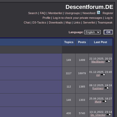
Descentforum.DE
Search
|
FAQ
|
Memberlist
|
Usergroups
|
Newsfeed
Register
Profile
|
Log in to check your private messages
|
Log in
Chat
|
D3-Tactics
|
Downloads
|
Map
|
Links
|
Serverlist
|
Teamspeak
Language:
Topics
Posts
Last Post
22.10.2025, 20:23
149
1499
MacBlaster
01.12.2025, 23:40
1117
16979
exi
08.12.2025, 19:24
112
1385
Kazimani
25.06.2025, 18:27
146
1303
Munk
13.11.2022, 23:14
400
5740
Do_Checkor