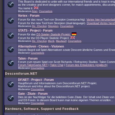
This Board is dedicated to unite with our international friends and is kept in en
as the creative and level designers corner, for match appointments, discussing
You name it.
Moderators
Atan
,
Counselors
Vortex - Forum
Forum für das neue Tool von Skorpion (zweisprachig).
Vortex hier herunterlad
Forum for the new Tool from Skorpion (dual-language).
Download Vortex here!
Moderators
Do_Checkor
,
Skorpion
,
Counselors
STATS - Project - Forum
Forum für das
D3-Spieler-Statistik-Projekt
.
Forum for the D3-Player-Statistic-Project.
Moderators
Do_Checkor
,
Munk
,
Maulwurf
,
Counselors
Alternativen - Clones - Visionen
Dieses Board soll Spiel-Alternativen sowie Descent-ähnliche Games und Erwe
Moderator
Counselors
Talon - Forum
Forum zum neuen Spiel von Scott Richards / Refractory Studios. Talon Comm
Forum.TalonGame.NET
|
Talon Chat
|
Forum des Entwicklers (englisch)
Moderator
Counselors
Descentforum.NET
DF.NET - Project - Forum
Hauptforum und Informationen zum Descentforum.NET Projekt.
Mainforum and infos about the Descentforum.NET project.
Moderator
Counselors
Gate - Zitate - Forum
Dies ist der Nachfolger für die beliebten Gate-Zitate. Der Inhalt sind Zitate vo
und D3-Foren. In diesem Board kann man keine eigenen Themen erstellen...
Moderator
Counselors
Hardware, Software, Support und Feedback