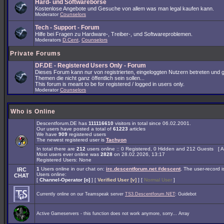
Hard- und Softwarebörse
Kostenlose Angebote und Gesuche von allem was man legal kaufen kann.
Moderator
Counselors
Tech - Support - Forum
Hilfe bei Fragen zu Hardware-, Treiber-, und Softwareproblemen.
Moderators
D.Cent
,
Counselors
Private Forums
DF.DE - Registered Users Only - Forum
Dieses Forum kann nur von registrierten, eingeloggten Nutzern betreten und 
Themen die nicht ganz öffentlich sein sollen...
This forum is meant to be for registered / logged in users only.
Moderator
Counselors
Who is Online
Descentforum.DE has
111116610
visitors in total since 06.02.2001.
Our users have posted a total of
61223
articles
We have
909
registered users
The newest registered user is
Tachyon
In total there are
212
users online :: 0 Registered, 0 Hidden and 212 Guests [
A
Most users ever online was
2828
on 28.02.2026, 13:17
Registered Users: None
1
Users online in our chat on:
irc.descentforum.net #descent
.
The user-record 
IRC
Users online:
CHAT
[
Channel-Operator [o]
] [
Verified User [v]
] [
Normal User
]
Currently online on our Teamspeak server
TS3.Descentforum.NET
: Guidebot
Active Gameservers - this function does not work anymore, sorry... Array