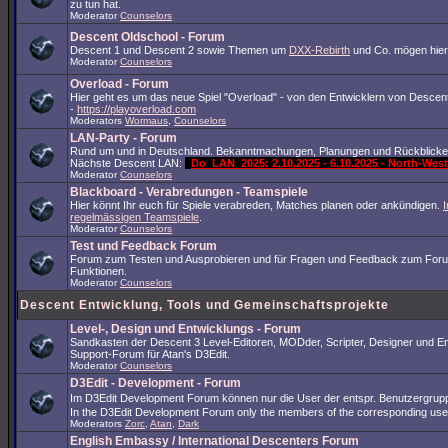
zu tun hat.
Moderator
Counselors
Descent Oldschool - Forum
Descent 1 und Descent 2 sowie Themen um
DXX-Rebirth
und Co. mögen hier
Moderator
Counselors
Overload - Forum
Hier geht es um das neue Spiel "Overload" - von den Entwicklern von Descent
-
https://playoverload.com
Moderators
Wormaus
,
Counselors
LAN-Party - Forum
Rund um und in Deutschland. Bekanntmachungen, Planungen und Rückblicke
Nächste Descent LAN:
Do_LAN_2025: 2.10.2025 - 6.10.2025 - North-We
Moderator
Counselors
Blackboard - Verabredungen - Teamspiele
Hier könnt Ihr euch für Spiele verabreden, Matches planen oder ankündigen.
I
regelmässigen Teamspiele
.
Moderator
Counselors
Test und Feedback Forum
Forum zum Testen und Ausprobieren und für Fragen und Feedback zum For
Funktionen.
Moderator
Counselors
Descent Entwicklung, Tools und Gemeinschaftsprojekte
Level-, Design und Entwicklungs - Forum
Sandkasten der Descent 3 Level-Editoren, MODder, Scripter, Designer und En
Support-Forum für Atan's D3Edit.
Moderator
Counselors
D3Edit - Development - Forum
Im D3Edit Development Forum können nur die User der entspr. Benutzergrup
In the D3Edit Development Forum only the members of the corresponding us
Moderators
Zorc
,
Atan
,
Dark
English Embassy / International Descenters Forum