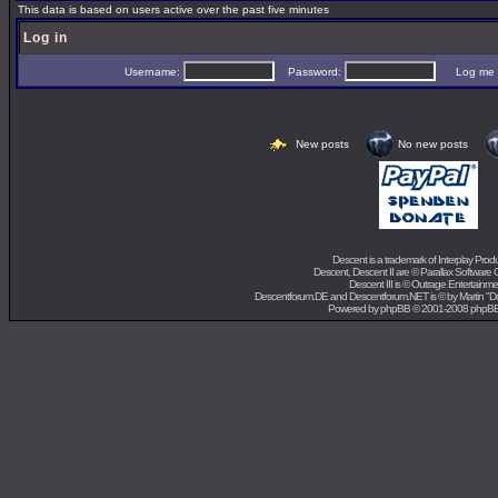
This data is based on users active over the past five minutes
Log in
Username:
Password:
Log me on 
New posts
No new posts
Descent is a trademark of
Interplay Prod
Descent, Descent II are ©
Parallax Software 
Descent III is ©
Outrage Entertainme
Descentforum.DE and Descentforum.NET is © by
Martin "
Powered by
phpBB
© 2001-2008 phpB