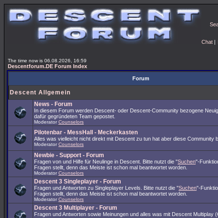
Se
Chat
|
The time now is 06.08.2026, 16:59
Descentforum.DE Forum Index
Forum
Descent Allgemein
News - Forum
In diesem Forum werden Descent- oder Descent-Community bezogene Neuig
dafür gegründeten Team gepostet.
Moderator
Counselors
Pilotenbar - MessHall - Meckerkasten
Alles was vielleicht nicht direkt mit Descent zu tun hat aber diese Community 
Moderator
Counselors
Newbie - Support - Forum
Fragen von und Hilfe für Neulinge in Descent. Bitte nutzt die "
Suchen
"-Funkti
Fragen stellt, denn das Meiste ist schon mal beantwortet worden.
Moderator
Counselors
Descent 3 Singleplayer - Forum
Fragen und Antworten zu Singleplayer Levels. Bitte nutzt die "
Suchen
"-Funkti
Fragen stellt, denn das Meiste ist schon mal beantwortet worden.
Moderator
Counselors
Descent 3 Multiplayer - Forum
Fragen und Antworten sowie Meinungen und alles was mit Descent Multiplay (