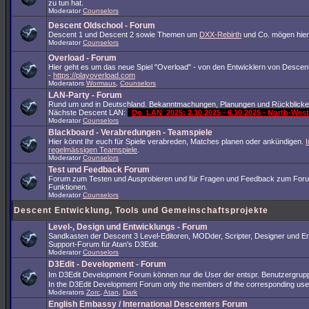
zu tun hat.
Moderator
Counselors
Descent Oldschool - Forum
Descent 1 und Descent 2 sowie Themen um
DXX-Rebirth
und Co. mögen hier
Moderator
Counselors
Overload - Forum
Hier geht es um das neue Spiel "Overload" - von den Entwicklern von Descent
-
https://playoverload.com
Moderators
Wormaus
,
Counselors
LAN-Party - Forum
Rund um und in Deutschland. Bekanntmachungen, Planungen und Rückblicke
Nächste Descent LAN:
Do_LAN_2025: 2.10.2025 - 6.10.2025 - North-We
Moderator
Counselors
Blackboard - Verabredungen - Teamspiele
Hier könnt Ihr euch für Spiele verabreden, Matches planen oder ankündigen.
I
regelmässigen Teamspiele
.
Moderator
Counselors
Test und Feedback Forum
Forum zum Testen und Ausprobieren und für Fragen und Feedback zum For
Funktionen.
Moderator
Counselors
Descent Entwicklung, Tools und Gemeinschaftsprojekte
Level-, Design und Entwicklungs - Forum
Sandkasten der Descent 3 Level-Editoren, MODder, Scripter, Designer und En
Support-Forum für Atan's D3Edit.
Moderator
Counselors
D3Edit - Development - Forum
Im D3Edit Development Forum können nur die User der entspr. Benutzergrup
In the D3Edit Development Forum only the members of the corresponding us
Moderators
Zorc
,
Atan
,
Dark
English Embassy / International Descenters Forum