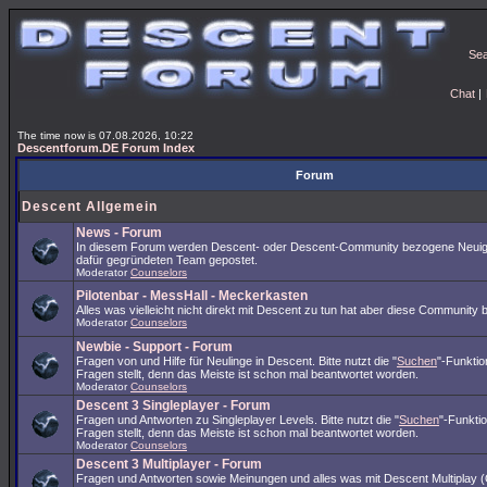
Se
Chat
|
The time now is 07.08.2026, 10:22
Descentforum.DE Forum Index
Forum
Descent Allgemein
News - Forum
In diesem Forum werden Descent- oder Descent-Community bezogene Neuig
dafür gegründeten Team gepostet.
Moderator
Counselors
Pilotenbar - MessHall - Meckerkasten
Alles was vielleicht nicht direkt mit Descent zu tun hat aber diese Community 
Moderator
Counselors
Newbie - Support - Forum
Fragen von und Hilfe für Neulinge in Descent. Bitte nutzt die "
Suchen
"-Funkti
Fragen stellt, denn das Meiste ist schon mal beantwortet worden.
Moderator
Counselors
Descent 3 Singleplayer - Forum
Fragen und Antworten zu Singleplayer Levels. Bitte nutzt die "
Suchen
"-Funkti
Fragen stellt, denn das Meiste ist schon mal beantwortet worden.
Moderator
Counselors
Descent 3 Multiplayer - Forum
Fragen und Antworten sowie Meinungen und alles was mit Descent Multiplay (