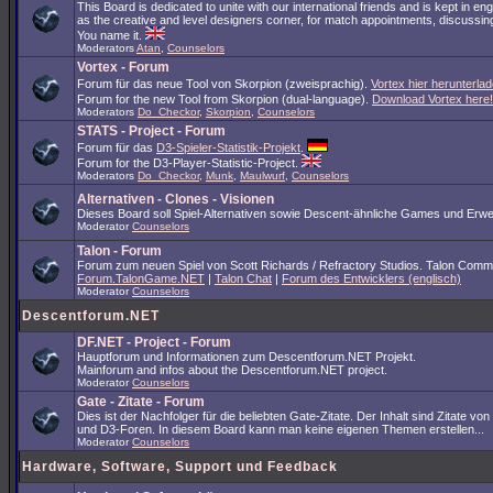
This Board is dedicated to unite with our international friends and is kept in en
as the creative and level designers corner, for match appointments, discussing
You name it.
Moderators
Atan
,
Counselors
Vortex - Forum
Forum für das neue Tool von Skorpion (zweisprachig).
Vortex hier herunterlad
Forum for the new Tool from Skorpion (dual-language).
Download Vortex here!
Moderators
Do_Checkor
,
Skorpion
,
Counselors
STATS - Project - Forum
Forum für das
D3-Spieler-Statistik-Projekt
.
Forum for the D3-Player-Statistic-Project.
Moderators
Do_Checkor
,
Munk
,
Maulwurf
,
Counselors
Alternativen - Clones - Visionen
Dieses Board soll Spiel-Alternativen sowie Descent-ähnliche Games und Erwe
Moderator
Counselors
Talon - Forum
Forum zum neuen Spiel von Scott Richards / Refractory Studios. Talon Comm
Forum.TalonGame.NET
|
Talon Chat
|
Forum des Entwicklers (englisch)
Moderator
Counselors
Descentforum.NET
DF.NET - Project - Forum
Hauptforum und Informationen zum Descentforum.NET Projekt.
Mainforum and infos about the Descentforum.NET project.
Moderator
Counselors
Gate - Zitate - Forum
Dies ist der Nachfolger für die beliebten Gate-Zitate. Der Inhalt sind Zitate vo
und D3-Foren. In diesem Board kann man keine eigenen Themen erstellen...
Moderator
Counselors
Hardware, Software, Support und Feedback