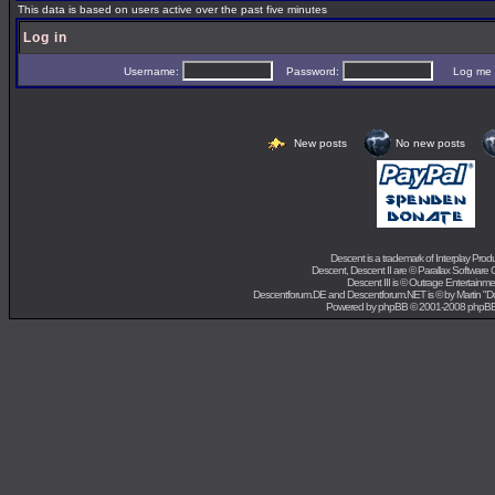
This data is based on users active over the past five minutes
Log in
Username:
Password:
Log me on 
New posts
No new posts
Descent is a trademark of
Interplay Prod
Descent, Descent II are ©
Parallax Software 
Descent III is ©
Outrage Entertainme
Descentforum.DE and Descentforum.NET is © by
Martin "
Powered by
phpBB
© 2001-2008 phpB