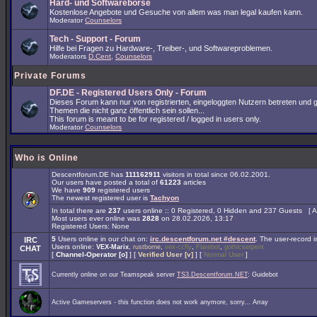
Hard- und Softwarebörse
Kostenlose Angebote und Gesuche von allem was man legal kaufen kann.
Moderator
Counselors
Tech - Support - Forum
Hilfe bei Fragen zu Hardware-, Treiber-, und Softwareproblemen.
Moderators
D.Cent
,
Counselors
Private Forums
DF.DE - Registered Users Only - Forum
Dieses Forum kann nur von registrierten, eingeloggten Nutzern betreten und 
Themen die nicht ganz öffentlich sein sollen...
This forum is meant to be for registered / logged in users only.
Moderator
Counselors
Who is Online
Descentforum.DE has
111162911
visitors in total since 06.02.2001.
Our users have posted a total of
61223
articles
We have
909
registered users
The newest registered user is
Tachyon
In total there are
237
users online :: 0 Registered, 0 Hidden and 237 Guests [
A
Most users ever online was
2828
on 28.02.2026, 13:17
Registered Users: None
5
Users online in our chat on:
irc.descentforum.net #descent
.
The user-record 
IRC
Users online:
,
,
,
,
VEX-Marix
rustborne
vex-ccfly
Flarebot
gothicserpent
CHAT
[
Channel-Operator [o]
] [
Verified User [v]
] [
Normal User
]
Currently online on our Teamspeak server
TS3.Descentforum.NET
: Guidebot
Active Gameservers - this function does not work anymore, sorry... Array