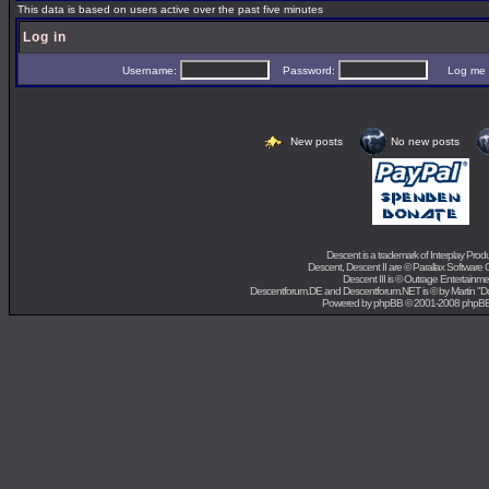
This data is based on users active over the past five minutes
Log in
Username:
Password:
Log me on 
New posts
No new posts
Descent is a trademark of
Interplay Prod
Descent, Descent II are ©
Parallax Software 
Descent III is ©
Outrage Entertainme
Descentforum.DE and Descentforum.NET is © by
Martin "
Powered by
phpBB
© 2001-2008 phpB