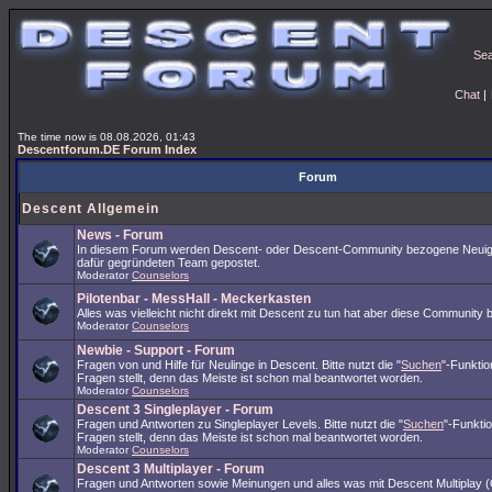
Se
Chat
|
The time now is 08.08.2026, 01:43
Descentforum.DE Forum Index
Forum
Descent Allgemein
News - Forum
In diesem Forum werden Descent- oder Descent-Community bezogene Neuig
dafür gegründeten Team gepostet.
Moderator
Counselors
Pilotenbar - MessHall - Meckerkasten
Alles was vielleicht nicht direkt mit Descent zu tun hat aber diese Community 
Moderator
Counselors
Newbie - Support - Forum
Fragen von und Hilfe für Neulinge in Descent. Bitte nutzt die "
Suchen
"-Funkti
Fragen stellt, denn das Meiste ist schon mal beantwortet worden.
Moderator
Counselors
Descent 3 Singleplayer - Forum
Fragen und Antworten zu Singleplayer Levels. Bitte nutzt die "
Suchen
"-Funkti
Fragen stellt, denn das Meiste ist schon mal beantwortet worden.
Moderator
Counselors
Descent 3 Multiplayer - Forum
Fragen und Antworten sowie Meinungen und alles was mit Descent Multiplay (