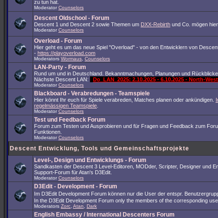
zu tun hat.
Moderator
Counselors
Descent Oldschool - Forum
Descent 1 und Descent 2 sowie Themen um
DXX-Rebirth
und Co. mögen hier
Moderator
Counselors
Overload - Forum
Hier geht es um das neue Spiel "Overload" - von den Entwicklern von Descent
-
https://playoverload.com
Moderators
Wormaus
,
Counselors
LAN-Party - Forum
Rund um und in Deutschland. Bekanntmachungen, Planungen und Rückblicke
Nächste Descent LAN:
Do_LAN_2025: 2.10.2025 - 6.10.2025 - North-We
Moderator
Counselors
Blackboard - Verabredungen - Teamspiele
Hier könnt Ihr euch für Spiele verabreden, Matches planen oder ankündigen.
I
regelmässigen Teamspiele
.
Moderator
Counselors
Test und Feedback Forum
Forum zum Testen und Ausprobieren und für Fragen und Feedback zum For
Funktionen.
Moderator
Counselors
Descent Entwicklung, Tools und Gemeinschaftsprojekte
Level-, Design und Entwicklungs - Forum
Sandkasten der Descent 3 Level-Editoren, MODder, Scripter, Designer und En
Support-Forum für Atan's D3Edit.
Moderator
Counselors
D3Edit - Development - Forum
Im D3Edit Development Forum können nur die User der entspr. Benutzergrup
In the D3Edit Development Forum only the members of the corresponding us
Moderators
Zorc
,
Atan
,
Dark
English Embassy / International Descenters Forum