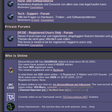
Hard- und Softwarebörse
Kostenlose Angebote und Gesuche von allem was man legal kaufen kann.
Moderator
Counselors
Tech - Support - Forum
Hilfe bei Fragen zu Hardware-, Treiber-, und Softwareproblemen.
Moderators
D.Cent
,
Counselors
Private Forums
DF.DE - Registered Users Only - Forum
Dieses Forum kann nur von registrierten, eingeloggten Nutzern betreten und 
Themen die nicht ganz öffentlich sein sollen...
This forum is meant to be for registered / logged in users only.
Moderator
Counselors
Who is Online
Descentforum.DE has
111209122
visitors in total since 06.02.2001.
Our users have posted a total of
61223
articles
We have
909
registered users
The newest registered user is
Tachyon
In total there are
215
users online :: 0 Registered, 0 Hidden and 215 Guests [
A
Most users ever online was
2828
on 28.02.2026, 13:17
Registered Users: None
5
Users online in our chat on:
irc.descentforum.net #descent
.
The user-record 
IRC
Users online:
,
,
,
,
VEX-Marix
rustborne
vex-ccfly
Flarebot
gothicserpent
CHAT
[
Channel-Operator [o]
] [
Verified User [v]
] [
Normal User
]
Currently online on our Teamspeak server
TS3.Descentforum.NET
: Guidebot
Active Gameservers - this function does not work anymore, sorry... Array