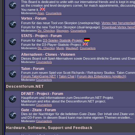
This Board is dedicated to unite with our international friends and is kept in en
as the creative and level designers corner, for match appointments, discussing
You name it.
Moderators
Atan
,
Counselors
Vortex - Forum
Forum für das neue Tool von Skorpion (zweisprachig).
Vortex hier herunterlad
Forum for the new Tool from Skorpion (dual-language).
Download Vortex here!
Moderators
Do_Checkor
,
Skorpion
,
Counselors
STATS - Project - Forum
Forum für das
D3-Spieler-Statistik-Projekt
.
Forum for the D3-Player-Statistic-Project.
Moderators
Do_Checkor
,
Munk
,
Maulwurf
,
Counselors
Alternativen - Clones - Visionen
Dieses Board soll Spiel-Alternativen sowie Descent-ähnliche Games und Erwe
Moderator
Counselors
Talon - Forum
Forum zum neuen Spiel von Scott Richards / Refractory Studios. Talon Comm
Forum.TalonGame.NET
|
Talon Chat
|
Forum des Entwicklers (englisch)
Moderator
Counselors
Descentforum.NET
DF.NET - Project - Forum
Hauptforum und Informationen zum Descentforum.NET Projekt.
Mainforum and infos about the Descentforum.NET project.
Moderator
Counselors
Gate - Zitate - Forum
Dies ist der Nachfolger für die beliebten Gate-Zitate. Der Inhalt sind Zitate vo
und D3-Foren. In diesem Board kann man keine eigenen Themen erstellen...
Moderator
Counselors
Hardware, Software, Support und Feedback