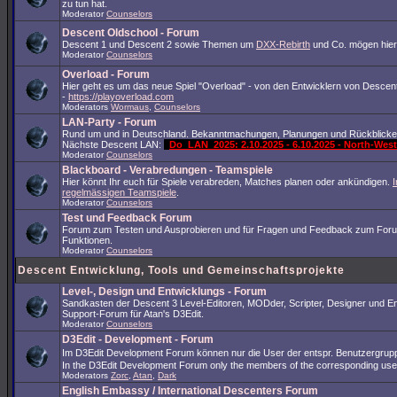
zu tun hat.
Moderator
Counselors
Descent Oldschool - Forum
Descent 1 und Descent 2 sowie Themen um
DXX-Rebirth
und Co. mögen hier
Moderator
Counselors
Overload - Forum
Hier geht es um das neue Spiel "Overload" - von den Entwicklern von Descent
-
https://playoverload.com
Moderators
Wormaus
,
Counselors
LAN-Party - Forum
Rund um und in Deutschland. Bekanntmachungen, Planungen und Rückblicke
Nächste Descent LAN:
Do_LAN_2025: 2.10.2025 - 6.10.2025 - North-We
Moderator
Counselors
Blackboard - Verabredungen - Teamspiele
Hier könnt Ihr euch für Spiele verabreden, Matches planen oder ankündigen.
I
regelmässigen Teamspiele
.
Moderator
Counselors
Test und Feedback Forum
Forum zum Testen und Ausprobieren und für Fragen und Feedback zum For
Funktionen.
Moderator
Counselors
Descent Entwicklung, Tools und Gemeinschaftsprojekte
Level-, Design und Entwicklungs - Forum
Sandkasten der Descent 3 Level-Editoren, MODder, Scripter, Designer und En
Support-Forum für Atan's D3Edit.
Moderator
Counselors
D3Edit - Development - Forum
Im D3Edit Development Forum können nur die User der entspr. Benutzergrup
In the D3Edit Development Forum only the members of the corresponding us
Moderators
Zorc
,
Atan
,
Dark
English Embassy / International Descenters Forum