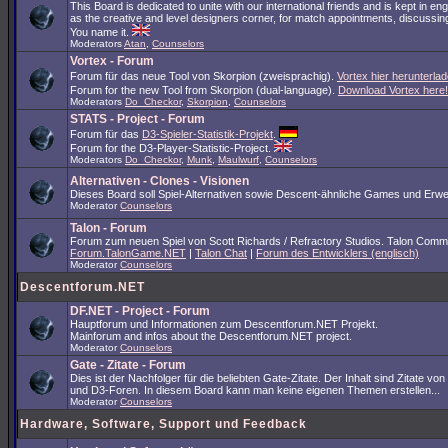
This Board is dedicated to unite with our international friends and is kept in en
as the creative and level designers corner, for match appointments, discussing
You name it.
Moderators
Atan
,
Counselors
Vortex - Forum
Forum für das neue Tool von Skorpion (zweisprachig).
Vortex hier herunterlad
Forum for the new Tool from Skorpion (dual-language).
Download Vortex here!
Moderators
Do_Checkor
,
Skorpion
,
Counselors
STATS - Project - Forum
Forum für das
D3-Spieler-Statistik-Projekt
.
Forum for the D3-Player-Statistic-Project.
Moderators
Do_Checkor
,
Munk
,
Maulwurf
,
Counselors
Alternativen - Clones - Visionen
Dieses Board soll Spiel-Alternativen sowie Descent-ähnliche Games und Erwe
Moderator
Counselors
Talon - Forum
Forum zum neuen Spiel von Scott Richards / Refractory Studios. Talon Comm
Forum.TalonGame.NET
|
Talon Chat
|
Forum des Entwicklers (englisch)
Moderator
Counselors
Descentforum.NET
DF.NET - Project - Forum
Hauptforum und Informationen zum Descentforum.NET Projekt.
Mainforum and infos about the Descentforum.NET project.
Moderator
Counselors
Gate - Zitate - Forum
Dies ist der Nachfolger für die beliebten Gate-Zitate. Der Inhalt sind Zitate vo
und D3-Foren. In diesem Board kann man keine eigenen Themen erstellen...
Moderator
Counselors
Hardware, Software, Support und Feedback