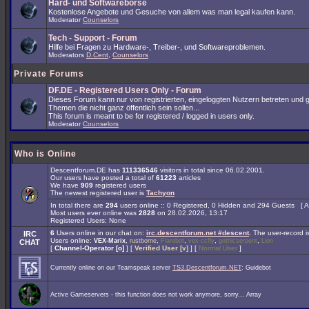
Hard- und Softwarebörse
Kostenlose Angebote und Gesuche von allem was man legal kaufen kann.
Moderator
Counselors
Tech - Support - Forum
Hilfe bei Fragen zu Hardware-, Treiber-, und Softwareproblemen.
Moderators
D.Cent
,
Counselors
Private Forums
DF.DE - Registered Users Only - Forum
Dieses Forum kann nur von registrierten, eingeloggten Nutzern betreten und 
Themen die nicht ganz öffentlich sein sollen...
This forum is meant to be for registered / logged in users only.
Moderator
Counselors
Who is Online
Descentforum.DE has
111336546
visitors in total since 06.02.2001.
Our users have posted a total of
61223
articles
We have
909
registered users
The newest registered user is
Tachyon
In total there are
294
users online :: 0 Registered, 0 Hidden and 294 Guests [
A
Most users ever online was
2828
on 28.02.2026, 13:17
Registered Users: None
6
Users online in our chat on:
irc.descentforum.net #descent
.
The user-record 
IRC
Users online:
,
,
,
,
,
VEX-Marix
rustborne
Flarebot
vex-ccfly
gothicserpent
Lion
CHAT
[
Channel-Operator [o]
] [
Verified User [v]
] [
Normal User
]
Currently online on our Teamspeak server
TS3.Descentforum.NET
: Guidebot
Active Gameservers - this function does not work anymore, sorry... Array