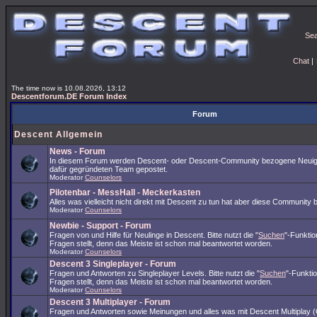
Se
Chat
|
The time now is 10.08.2026, 13:12
Descentforum.DE Forum Index
Forum
Descent Allgemein
News - Forum
In diesem Forum werden Descent- oder Descent-Community bezogene Neuig
dafür gegründeten Team gepostet.
Moderator
Counselors
Pilotenbar - MessHall - Meckerkasten
Alles was vielleicht nicht direkt mit Descent zu tun hat aber diese Community 
Moderator
Counselors
Newbie - Support - Forum
Fragen von und Hilfe für Neulinge in Descent. Bitte nutzt die "
Suchen
"-Funkti
Fragen stellt, denn das Meiste ist schon mal beantwortet worden.
Moderator
Counselors
Descent 3 Singleplayer - Forum
Fragen und Antworten zu Singleplayer Levels. Bitte nutzt die "
Suchen
"-Funkti
Fragen stellt, denn das Meiste ist schon mal beantwortet worden.
Moderator
Counselors
Descent 3 Multiplayer - Forum
Fragen und Antworten sowie Meinungen und alles was mit Descent Multiplay (