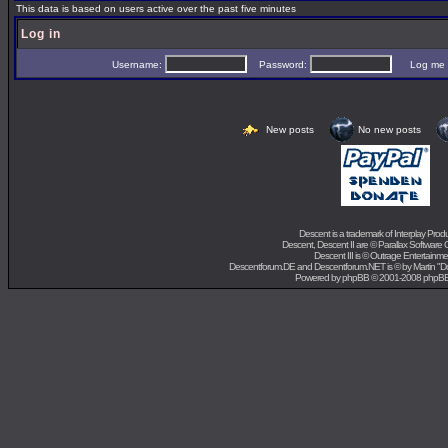
This data is based on users active over the past five minutes
Log in
Username:
Password:
Log me on 
New posts
No new posts
Descent is a trademark of
Interplay Prod
Descent, Descent II are ©
Parallax Software 
Descent III is ©
Outrage Entertainme
Descentforum.DE and Descentforum.NET is © by
Martin "
Powered by
phpBB
© 2001-2008 phpB