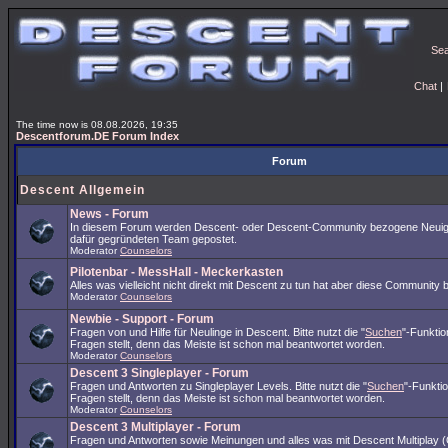
Se
Chat
|
The time now is 08.08.2026, 19:35
Descentforum.DE Forum Index
Forum
Descent Allgemein
News - Forum
In diesem Forum werden Descent- oder Descent-Community bezogene Neuig
dafür gegründeten Team gepostet.
Moderator
Counselors
Pilotenbar - MessHall - Meckerkasten
Alles was vielleicht nicht direkt mit Descent zu tun hat aber diese Community 
Moderator
Counselors
Newbie - Support - Forum
Fragen von und Hilfe für Neulinge in Descent. Bitte nutzt die "
Suchen
"-Funkti
Fragen stellt, denn das Meiste ist schon mal beantwortet worden.
Moderator
Counselors
Descent 3 Singleplayer - Forum
Fragen und Antworten zu Singleplayer Levels. Bitte nutzt die "
Suchen
"-Funkti
Fragen stellt, denn das Meiste ist schon mal beantwortet worden.
Moderator
Counselors
Descent 3 Multiplayer - Forum
Fragen und Antworten sowie Meinungen und alles was mit Descent Multiplay (