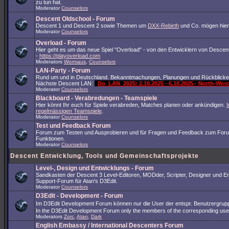
zu tun hat.
Moderator
Counselors
Descent Oldschool - Forum
Descent 1 und Descent 2 sowie Themen um
DXX-Rebirth
und Co. mögen hier
Moderator
Counselors
Overload - Forum
Hier geht es um das neue Spiel "Overload" - von den Entwicklern von Descent
-
https://playoverload.com
Moderators
Wormaus
,
Counselors
LAN-Party - Forum
Rund um und in Deutschland. Bekanntmachungen, Planungen und Rückblicke
Nächste Descent LAN:
Do_LAN_2025: 2.10.2025 - 6.10.2025 - North-We
Moderator
Counselors
Blackboard - Verabredungen - Teamspiele
Hier könnt Ihr euch für Spiele verabreden, Matches planen oder ankündigen.
I
regelmässigen Teamspiele
.
Moderator
Counselors
Test und Feedback Forum
Forum zum Testen und Ausprobieren und für Fragen und Feedback zum For
Funktionen.
Moderator
Counselors
Descent Entwicklung, Tools und Gemeinschaftsprojekte
Level-, Design und Entwicklungs - Forum
Sandkasten der Descent 3 Level-Editoren, MODder, Scripter, Designer und En
Support-Forum für Atan's D3Edit.
Moderator
Counselors
D3Edit - Development - Forum
Im D3Edit Development Forum können nur die User der entspr. Benutzergrup
In the D3Edit Development Forum only the members of the corresponding us
Moderators
Zorc
,
Atan
,
Dark
English Embassy / International Descenters Forum