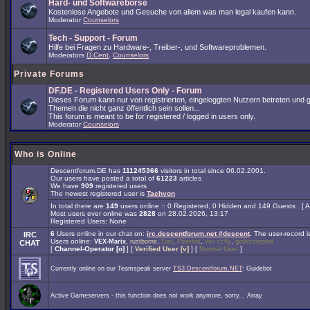
Hard- und Softwarebörse
Kostenlose Angebote und Gesuche von allem was man legal kaufen kann.
Moderator
Counselors
Tech - Support - Forum
Hilfe bei Fragen zu Hardware-, Treiber-, und Softwareproblemen.
Moderators
D.Cent
,
Counselors
Private Forums
DF.DE - Registered Users Only - Forum
Dieses Forum kann nur von registrierten, eingeloggten Nutzern betreten und 
Themen die nicht ganz öffentlich sein sollen...
This forum is meant to be for registered / logged in users only.
Moderator
Counselors
Who is Online
Descentforum.DE has
111245366
visitors in total since 06.02.2001.
Our users have posted a total of
61223
articles
We have
909
registered users
The newest registered user is
Tachyon
In total there are
149
users online :: 0 Registered, 0 Hidden and 149 Guests [
A
Most users ever online was
2828
on 28.02.2026, 13:17
Registered Users: None
6
Users online in our chat on:
irc.descentforum.net #descent
.
The user-record 
IRC
Users online:
,
,
,
,
,
VEX-Marix
rustborne
Lion
Flarebot
vex-ccfly
gothicserpent
CHAT
[
Channel-Operator [o]
] [
Verified User [v]
] [
Normal User
]
Currently online on our Teamspeak server
TS3.Descentforum.NET
: Guidebot
Active Gameservers - this function does not work anymore, sorry... Array