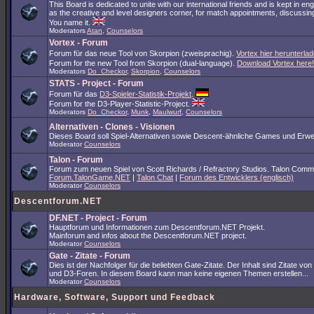
This Board is dedicated to unite with our international friends and is kept in en
as the creative and level designers corner, for match appointments, discussing
You name it.
Moderators
Atan
,
Counselors
Vortex - Forum
Forum für das neue Tool von Skorpion (zweisprachig).
Vortex hier herunterlad
Forum for the new Tool from Skorpion (dual-language).
Download Vortex here!
Moderators
Do_Checkor
,
Skorpion
,
Counselors
STATS - Project - Forum
Forum für das
D3-Spieler-Statistik-Projekt
.
Forum for the D3-Player-Statistic-Project.
Moderators
Do_Checkor
,
Munk
,
Maulwurf
,
Counselors
Alternativen - Clones - Visionen
Dieses Board soll Spiel-Alternativen sowie Descent-ähnliche Games und Erwe
Moderator
Counselors
Talon - Forum
Forum zum neuen Spiel von Scott Richards / Refractory Studios. Talon Comm
Forum.TalonGame.NET
|
Talon Chat
|
Forum des Entwicklers (englisch)
Moderator
Counselors
Descentforum.NET
DF.NET - Project - Forum
Hauptforum und Informationen zum Descentforum.NET Projekt.
Mainforum and infos about the Descentforum.NET project.
Moderator
Counselors
Gate - Zitate - Forum
Dies ist der Nachfolger für die beliebten Gate-Zitate. Der Inhalt sind Zitate vo
und D3-Foren. In diesem Board kann man keine eigenen Themen erstellen...
Moderator
Counselors
Hardware, Software, Support und Feedback