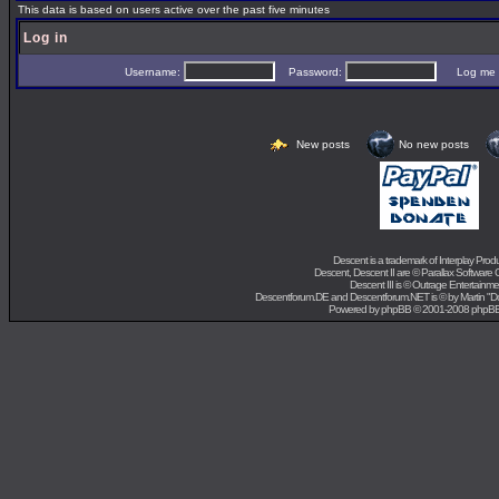
This data is based on users active over the past five minutes
Log in
Username:
Password:
Log me on 
New posts
No new posts
Descent is a trademark of
Interplay Prod
Descent, Descent II are ©
Parallax Software 
Descent III is ©
Outrage Entertainme
Descentforum.DE and Descentforum.NET is © by
Martin "
Powered by
phpBB
© 2001-2008 phpB