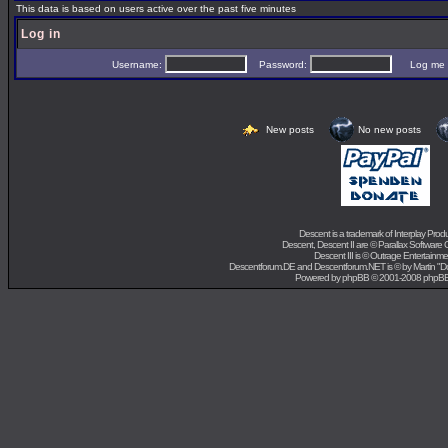
This data is based on users active over the past five minutes
Log in
Username:
Password:
Log me on 
New posts
No new posts
Descent is a trademark of
Interplay Prod
Descent, Descent II are ©
Parallax Software 
Descent III is ©
Outrage Entertainme
Descentforum.DE and Descentforum.NET is © by
Martin "
Powered by
phpBB
© 2001-2008 phpB