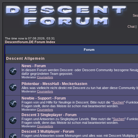
Se
Chat
|
The time now is 07.08.2026, 03:31
Descentforum.DE Forum Index
Forum
Descent Allgemein
News - Forum
In diesem Forum werden Descent- oder Descent-Community bezogene Neuig
dafür gegründeten Team gepostet.
Moderator
Counselors
Pilotenbar - MessHall - Meckerkasten
Alles was vielleicht nicht direkt mit Descent zu tun hat aber diese Community 
Moderator
Counselors
Newbie - Support - Forum
Fragen von und Hilfe für Neulinge in Descent. Bitte nutzt die "
Suchen
"-Funkti
Fragen stellt, denn das Meiste ist schon mal beantwortet worden.
Moderator
Counselors
Descent 3 Singleplayer - Forum
Fragen und Antworten zu Singleplayer Levels. Bitte nutzt die "
Suchen
"-Funkti
Fragen stellt, denn das Meiste ist schon mal beantwortet worden.
Moderator
Counselors
Descent 3 Multiplayer - Forum
Fragen und Antworten sowie Meinungen und alles was mit Descent Multiplay (