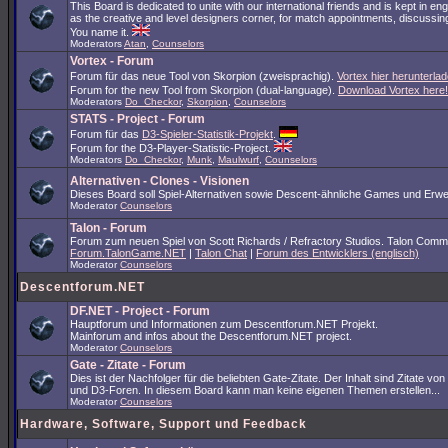
This Board is dedicated to unite with our international friends and is kept in en
as the creative and level designers corner, for match appointments, discussing
You name it.
Moderators
Atan
,
Counselors
Vortex - Forum
Forum für das neue Tool von Skorpion (zweisprachig).
Vortex hier herunterlad
Forum for the new Tool from Skorpion (dual-language).
Download Vortex here!
Moderators
Do_Checkor
,
Skorpion
,
Counselors
STATS - Project - Forum
Forum für das
D3-Spieler-Statistik-Projekt
.
Forum for the D3-Player-Statistic-Project.
Moderators
Do_Checkor
,
Munk
,
Maulwurf
,
Counselors
Alternativen - Clones - Visionen
Dieses Board soll Spiel-Alternativen sowie Descent-ähnliche Games und Erwe
Moderator
Counselors
Talon - Forum
Forum zum neuen Spiel von Scott Richards / Refractory Studios. Talon Comm
Forum.TalonGame.NET
|
Talon Chat
|
Forum des Entwicklers (englisch)
Moderator
Counselors
Descentforum.NET
DF.NET - Project - Forum
Hauptforum und Informationen zum Descentforum.NET Projekt.
Mainforum and infos about the Descentforum.NET project.
Moderator
Counselors
Gate - Zitate - Forum
Dies ist der Nachfolger für die beliebten Gate-Zitate. Der Inhalt sind Zitate vo
und D3-Foren. In diesem Board kann man keine eigenen Themen erstellen...
Moderator
Counselors
Hardware, Software, Support und Feedback