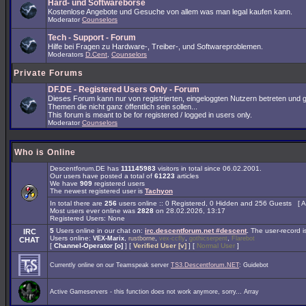
Hard- und Softwarebörse
Kostenlose Angebote und Gesuche von allem was man legal kaufen kann.
Moderator
Counselors
Tech - Support - Forum
Hilfe bei Fragen zu Hardware-, Treiber-, und Softwareproblemen.
Moderators
D.Cent
,
Counselors
Private Forums
DF.DE - Registered Users Only - Forum
Dieses Forum kann nur von registrierten, eingeloggten Nutzern betreten und 
Themen die nicht ganz öffentlich sein sollen...
This forum is meant to be for registered / logged in users only.
Moderator
Counselors
Who is Online
Descentforum.DE has
111145983
visitors in total since 06.02.2001.
Our users have posted a total of
61223
articles
We have
909
registered users
The newest registered user is
Tachyon
In total there are
256
users online :: 0 Registered, 0 Hidden and 256 Guests [
A
Most users ever online was
2828
on 28.02.2026, 13:17
Registered Users: None
5
Users online in our chat on:
irc.descentforum.net #descent
.
The user-record 
IRC
Users online:
,
,
,
,
VEX-Marix
rustborne
vex-ccfly
gothicserpent
Flarebot
CHAT
[
Channel-Operator [o]
] [
Verified User [v]
] [
Normal User
]
Currently online on our Teamspeak server
TS3.Descentforum.NET
: Guidebot
Active Gameservers - this function does not work anymore, sorry... Array