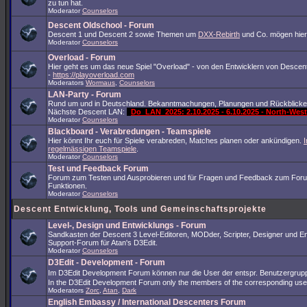
zu tun hat.
Moderator
Counselors
Descent Oldschool - Forum
Descent 1 und Descent 2 sowie Themen um
DXX-Rebirth
und Co. mögen hier
Moderator
Counselors
Overload - Forum
Hier geht es um das neue Spiel "Overload" - von den Entwicklern von Descent
-
https://playoverload.com
Moderators
Wormaus
,
Counselors
LAN-Party - Forum
Rund um und in Deutschland. Bekanntmachungen, Planungen und Rückblicke
Nächste Descent LAN:
Do_LAN_2025: 2.10.2025 - 6.10.2025 - North-We
Moderator
Counselors
Blackboard - Verabredungen - Teamspiele
Hier könnt Ihr euch für Spiele verabreden, Matches planen oder ankündigen.
I
regelmässigen Teamspiele
.
Moderator
Counselors
Test und Feedback Forum
Forum zum Testen und Ausprobieren und für Fragen und Feedback zum For
Funktionen.
Moderator
Counselors
Descent Entwicklung, Tools und Gemeinschaftsprojekte
Level-, Design und Entwicklungs - Forum
Sandkasten der Descent 3 Level-Editoren, MODder, Scripter, Designer und En
Support-Forum für Atan's D3Edit.
Moderator
Counselors
D3Edit - Development - Forum
Im D3Edit Development Forum können nur die User der entspr. Benutzergrup
In the D3Edit Development Forum only the members of the corresponding us
Moderators
Zorc
,
Atan
,
Dark
English Embassy / International Descenters Forum