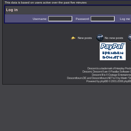
This data is based on users active over the past five minutes
Log in
Username:
Password:
Log me on 
New posts
No new posts
Descent is a trademark of
Interplay Prod
Descent, Descent II are ©
Parallax Software 
Descent III is ©
Outrage Entertainme
Descentforum.DE and Descentforum.NET is © by
Martin "
Powered by
phpBB
© 2001-2008 phpB