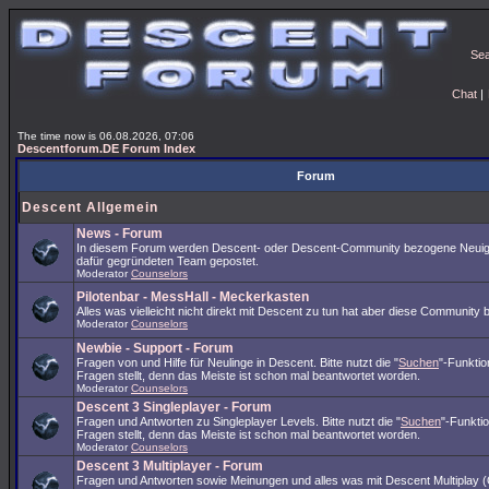
Se
Chat
|
The time now is 06.08.2026, 07:06
Descentforum.DE Forum Index
Forum
Descent Allgemein
News - Forum
In diesem Forum werden Descent- oder Descent-Community bezogene Neuig
dafür gegründeten Team gepostet.
Moderator
Counselors
Pilotenbar - MessHall - Meckerkasten
Alles was vielleicht nicht direkt mit Descent zu tun hat aber diese Community 
Moderator
Counselors
Newbie - Support - Forum
Fragen von und Hilfe für Neulinge in Descent. Bitte nutzt die "
Suchen
"-Funkti
Fragen stellt, denn das Meiste ist schon mal beantwortet worden.
Moderator
Counselors
Descent 3 Singleplayer - Forum
Fragen und Antworten zu Singleplayer Levels. Bitte nutzt die "
Suchen
"-Funkti
Fragen stellt, denn das Meiste ist schon mal beantwortet worden.
Moderator
Counselors
Descent 3 Multiplayer - Forum
Fragen und Antworten sowie Meinungen und alles was mit Descent Multiplay (