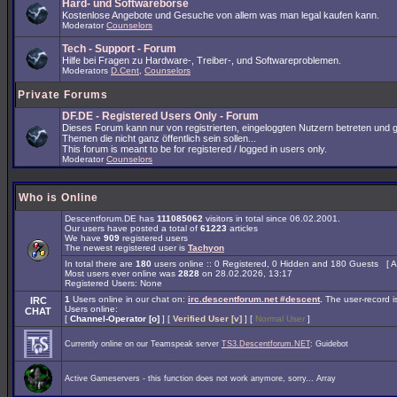
Hard- und Softwarebörse
Kostenlose Angebote und Gesuche von allem was man legal kaufen kann.
Moderator
Counselors
Tech - Support - Forum
Hilfe bei Fragen zu Hardware-, Treiber-, und Softwareproblemen.
Moderators
D.Cent
,
Counselors
Private Forums
DF.DE - Registered Users Only - Forum
Dieses Forum kann nur von registrierten, eingeloggten Nutzern betreten und 
Themen die nicht ganz öffentlich sein sollen...
This forum is meant to be for registered / logged in users only.
Moderator
Counselors
Who is Online
Descentforum.DE has
111085062
visitors in total since 06.02.2001.
Our users have posted a total of
61223
articles
We have
909
registered users
The newest registered user is
Tachyon
In total there are
180
users online :: 0 Registered, 0 Hidden and 180 Guests [
A
Most users ever online was
2828
on 28.02.2026, 13:17
Registered Users: None
1
Users online in our chat on:
irc.descentforum.net #descent
.
The user-record 
IRC
Users online:
CHAT
[
Channel-Operator [o]
] [
Verified User [v]
] [
Normal User
]
Currently online on our Teamspeak server
TS3.Descentforum.NET
: Guidebot
Active Gameservers - this function does not work anymore, sorry... Array