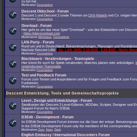
zu tun hat.
Moderator
Counselors
Descent Oldschool - Forum
Descent 1 und Descent 2 sowie Themen um
DXX-Rebirth
und Co. mögen hier
Moderator
Counselors
Overload - Forum
Hier geht es um das neue Spiel "Overload" - von den Entwicklern von Descent
-
https://playoverload.com
Moderators
Wormaus
,
Counselors
LAN-Party - Forum
Rund um und in Deutschland. Bekanntmachungen, Planungen und Rückblicke
Nächste Descent LAN:
Do_LAN_2025: 2.10.2025 - 6.10.2025 - North-We
Moderator
Counselors
Blackboard - Verabredungen - Teamspiele
Hier könnt Ihr euch für Spiele verabreden, Matches planen oder ankündigen.
I
regelmässigen Teamspiele
.
Moderator
Counselors
Test und Feedback Forum
Forum zum Testen und Ausprobieren und für Fragen und Feedback zum For
Funktionen.
Moderator
Counselors
Descent Entwicklung, Tools und Gemeinschaftsprojekte
Level-, Design und Entwicklungs - Forum
Sandkasten der Descent 3 Level-Editoren, MODder, Scripter, Designer und En
Support-Forum für Atan's D3Edit.
Moderator
Counselors
D3Edit - Development - Forum
Im D3Edit Development Forum können nur die User der entspr. Benutzergrup
In the D3Edit Development Forum only the members of the corresponding us
Moderators
Zorc
,
Atan
,
Dark
English Embassy / International Descenters Forum