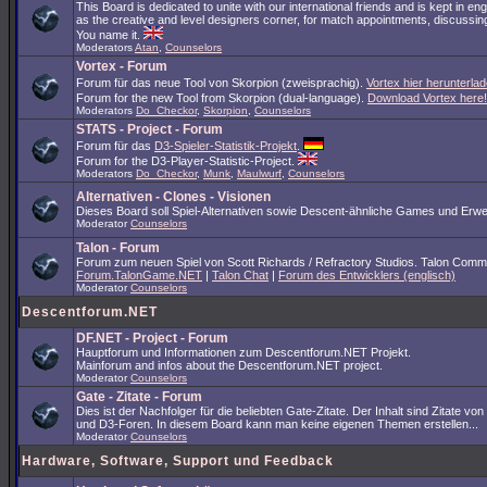
This Board is dedicated to unite with our international friends and is kept in en
as the creative and level designers corner, for match appointments, discussing
You name it.
Moderators
Atan
,
Counselors
Vortex - Forum
Forum für das neue Tool von Skorpion (zweisprachig).
Vortex hier herunterlad
Forum for the new Tool from Skorpion (dual-language).
Download Vortex here!
Moderators
Do_Checkor
,
Skorpion
,
Counselors
STATS - Project - Forum
Forum für das
D3-Spieler-Statistik-Projekt
.
Forum for the D3-Player-Statistic-Project.
Moderators
Do_Checkor
,
Munk
,
Maulwurf
,
Counselors
Alternativen - Clones - Visionen
Dieses Board soll Spiel-Alternativen sowie Descent-ähnliche Games und Erwe
Moderator
Counselors
Talon - Forum
Forum zum neuen Spiel von Scott Richards / Refractory Studios. Talon Comm
Forum.TalonGame.NET
|
Talon Chat
|
Forum des Entwicklers (englisch)
Moderator
Counselors
Descentforum.NET
DF.NET - Project - Forum
Hauptforum und Informationen zum Descentforum.NET Projekt.
Mainforum and infos about the Descentforum.NET project.
Moderator
Counselors
Gate - Zitate - Forum
Dies ist der Nachfolger für die beliebten Gate-Zitate. Der Inhalt sind Zitate vo
und D3-Foren. In diesem Board kann man keine eigenen Themen erstellen...
Moderator
Counselors
Hardware, Software, Support und Feedback