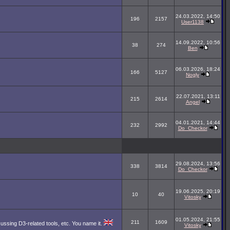
24.03.2022, 14:50
196
2157
User1138
14.09.2022, 10:56
38
274
Ben
06.03.2026, 18:24
166
5127
Nogly
22.07.2021, 13:11
215
2614
Angel
04.01.2021, 14:44
232
2992
Do_Checkor
29.08.2024, 13:56
338
3814
Do_Checkor
19.06.2025, 20:19
10
40
Vitosky
01.05.2024, 21:55
211
1609
cussing D3-related tools, etc. You name it.
Vitosky