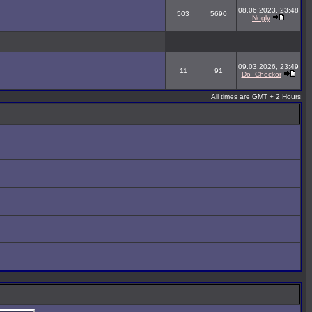
08.06.2023, 23:48
503
5690
Nogly
09.03.2026, 23:49
11
91
Do_Checkor
All times are GMT + 2 Hours