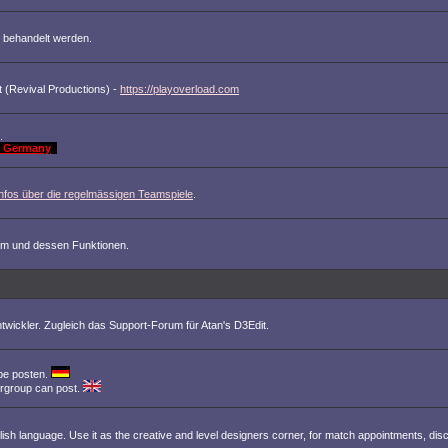
 behandelt werden.
 (Revival Productions) -
https://playoverload.com
.
st Germany
Infos über die regelmässigen Teamspiele
.
m und dessen Funktionen.
wickler. Zugleich das Support-Forum für Atan's D3Edit.
pe posten.
ergroup can post.
nglish language. Use it as the creative and level designers corner, for match appointments, dis