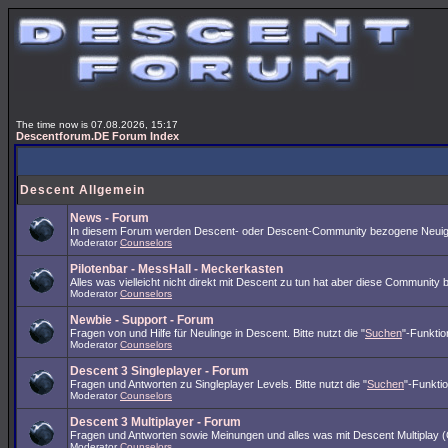
The time now is 07.08.2026, 15:17
Descentforum.DE Forum Index
Descent Allgemein
News - Forum
In diesem Forum werden Descent- oder Descent-Community bezogene Neuigk
Moderator
Counselors
Pilotenbar - MessHall - Meckerkasten
Alles was vielleicht nicht direkt mit Descent zu tun hat aber diese Community 
Moderator
Counselors
Newbie - Support - Forum
Fragen von und Hilfe für Neulinge in Descent. Bitte nutzt die "
Suchen
"-Funktio
Moderator
Counselors
Descent 3 Singleplayer - Forum
Fragen und Antworten zu Singleplayer Levels. Bitte nutzt die "
Suchen
"-Funkti
Moderator
Counselors
Descent 3 Multiplayer - Forum
Fragen und Antworten sowie Meinungen und alles was mit Descent Multiplay (O
Moderator
Counselors