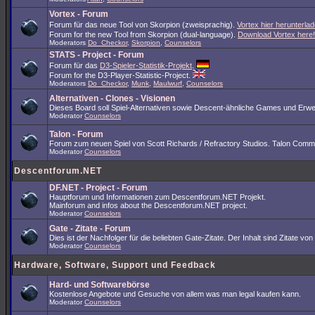
Vortex - Forum
Forum für das neue Tool von Skorpion (zweisprachig).
Vortex hier herunterlad
Forum for the new Tool from Skorpion (dual-language).
Download Vortex here!
Moderators
Do_Checkor
,
Skorpion
,
Counselors
STATS - Project - Forum
Forum für das
D3-Spieler-Statistik-Projekt
.
Forum for the D3-Player-Statistic-Project.
Moderators
Do_Checkor
,
Munk
,
Maulwurf
,
Counselors
Alternativen - Clones - Visionen
Dieses Board soll Spiel-Alternativen sowie Descent-ähnliche Games und Erwe
Moderator
Counselors
Talon - Forum
Forum zum neuen Spiel von Scott Richards / Refractory Studios. Talon Comm
Moderator
Counselors
Descentforum.NET
DF.NET - Project - Forum
Hauptforum und Informationen zum Descentforum.NET Projekt.
Mainforum and infos about the Descentforum.NET project.
Moderator
Counselors
Gate - Zitate - Forum
Dies ist der Nachfolger für die beliebten Gate-Zitate. Der Inhalt sind Zitate
Moderator
Counselors
Hardware, Software, Support und Feedback
Hard- und Softwarebörse
Kostenlose Angebote und Gesuche von allem was man legal kaufen kann.
Moderator
Counselors