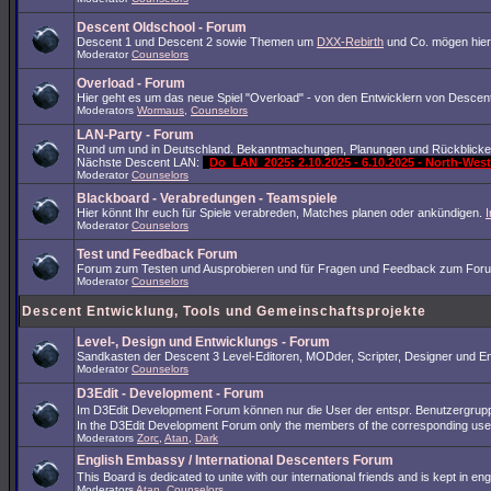
Descent Oldschool - Forum
Descent 1 und Descent 2 sowie Themen um
DXX-Rebirth
und Co. mögen hier
Moderator
Counselors
Overload - Forum
Hier geht es um das neue Spiel "Overload" - von den Entwicklern von Descent
Moderators
Wormaus
,
Counselors
LAN-Party - Forum
Rund um und in Deutschland. Bekanntmachungen, Planungen und Rückblicke
Nächste Descent LAN:
Do_LAN_2025: 2.10.2025 - 6.10.2025 - North-We
Moderator
Counselors
Blackboard - Verabredungen - Teamspiele
Hier könnt Ihr euch für Spiele verabreden, Matches planen oder ankündigen.
Moderator
Counselors
Test und Feedback Forum
Forum zum Testen und Ausprobieren und für Fragen und Feedback zum Foru
Moderator
Counselors
Descent Entwicklung, Tools und Gemeinschaftsprojekte
Level-, Design und Entwicklungs - Forum
Sandkasten der Descent 3 Level-Editoren, MODder, Scripter, Designer und Ent
Moderator
Counselors
D3Edit - Development - Forum
Im D3Edit Development Forum können nur die User der entspr. Benutzergrup
In the D3Edit Development Forum only the members of the corresponding us
Moderators
Zorc
,
Atan
,
Dark
English Embassy / International Descenters Forum
This Board is dedicated to unite with our international friends and is kept in e
Moderators
Atan
,
Counselors