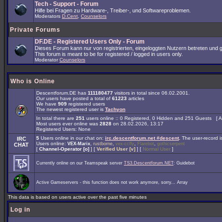
Tech - Support - Forum
Hilfe bei Fragen zu Hardware-, Treiber-, und Softwareproblemen.
Moderators
D.Cent
,
Counselors
Private Forums
DF.DE - Registered Users Only - Forum
Dieses Forum kann nur von registrierten, eingeloggten Nutzern betreten und ge
This forum is meant to be for registered / logged in users only.
Moderator
Counselors
Who is Online
Descentforum.DE has
111180477
visitors in total since 06.02.2001.
Our users have posted a total of
61223
articles
We have
909
registered users
The newest registered user is
Tachyon
In total there are
251
users online :: 0 Registered, 0 Hidden and 251 Guests [
A
Most users ever online was
2828
on 28.02.2026, 13:17
Registered Users: None
5
Users online in our chat on:
irc.descentforum.net #descent
.
The user-record 
IRC
Users online:
,
,
,
,
VEX-Marix
rustborne
vex-ccfly
Flarebot
gothicserpent
CHAT
[
Channel-Operator [o]
] [
Verified User [v]
] [
Normal User
]
Currently online on our Teamspeak server
TS3.Descentforum.NET
: Guidebot
Active Gameservers - this function does not work anymore, sorry... Array
This data is based on users active over the past five minutes
Log in