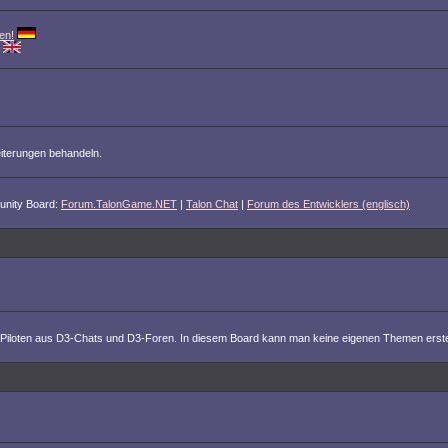
en!
iterungen behandeln.
unity Board:
Forum.TalonGame.NET
|
Talon Chat
|
Forum des Entwicklers (englisch)
 von Piloten aus D3-Chats und D3-Foren. In diesem Board kann man keine eigenen Themen erstel