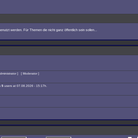
nutzt werden. Für Themen die nicht ganz öffentlich sein sollen...
dministrator
] [
Moderator
]
is
5
users at 07.08.2026 - 15:17h.