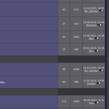
13.10.2023, 18:00
92
673
Do_Checkor
16.08.2019, 20:49
37
510
Wormaus
15.06.2021, 14:38
93
1661
Ben
20.01.2019, 23:39
25
284
Ben
14.03.2024, 23:18
88
1046
Do_Checkor
11.05.2010, 13:05
90
388
len...
Garfield
09.09.2023, 11:37
274
1943
Aga