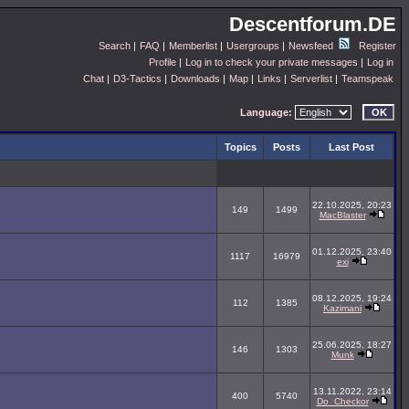
Descentforum.DE
Search
|
FAQ
|
Memberlist
|
Usergroups
|
Newsfeed
Register
Profile
|
Log in to check your private messages
|
Log in
Chat
|
D3-Tactics
|
Downloads
|
Map
|
Links
|
Serverlist
|
Teamspeak
Language:
Topics
Posts
Last Post
22.10.2025, 20:23
149
1499
MacBlaster
01.12.2025, 23:40
1117
16979
exi
08.12.2025, 19:24
112
1385
Kazimani
25.06.2025, 18:27
146
1303
Munk
13.11.2022, 23:14
400
5740
Do_Checkor