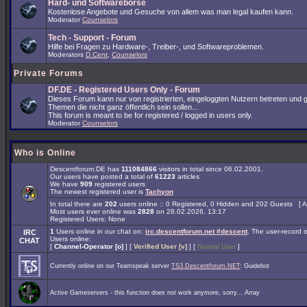
Hard- und Softwarebörse
Kostenlose Angebote und Gesuche von allem was man legal kaufen kann.
Moderator
Counselors
Tech - Support - Forum
Hilfe bei Fragen zu Hardware-, Treiber-, und Softwareproblemen.
Moderators
D.Cent
,
Counselors
Private Forums
DF.DE - Registered Users Only - Forum
Dieses Forum kann nur von registrierten, eingeloggten Nutzern betreten und 
Themen die nicht ganz öffentlich sein sollen...
This forum is meant to be for registered / logged in users only.
Moderator
Counselors
Who is Online
Descentforum.DE has
111084866
visitors in total since 06.02.2001.
Our users have posted a total of
61223
articles
We have
909
registered users
The newest registered user is
Tachyon
In total there are
202
users online :: 0 Registered, 0 Hidden and 202 Guests [
A
Most users ever online was
2828
on 28.02.2026, 13:17
Registered Users: None
1
Users online in our chat on:
irc.descentforum.net #descent
.
The user-record 
IRC
Users online:
CHAT
[
Channel-Operator [o]
] [
Verified User [v]
] [
Normal User
]
Currently online on our Teamspeak server
TS3.Descentforum.NET
: Guidebot
Active Gameservers - this function does not work anymore, sorry... Array