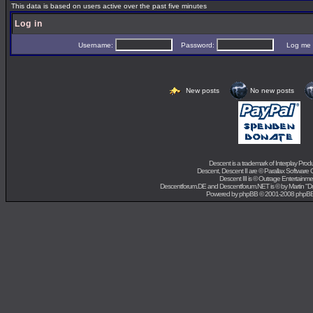
This data is based on users active over the past five minutes
Log in
Username:
Password:
Log me on 
New posts
No new posts
Descent is a trademark of
Interplay Prod
Descent, Descent II are ©
Parallax Software 
Descent III is ©
Outrage Entertainme
Descentforum.DE and Descentforum.NET is © by
Martin "
Powered by
phpBB
© 2001-2008 phpB