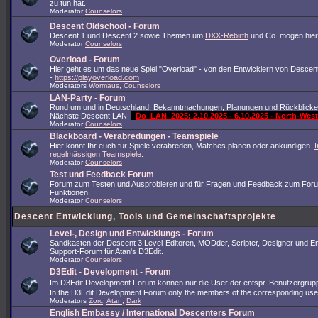
zu tun hat.
Moderator
Counselors
Descent Oldschool - Forum
Descent 1 und Descent 2 sowie Themen um
DXX-Rebirth
und Co. mögen hier
Moderator
Counselors
Overload - Forum
Hier geht es um das neue Spiel "Overload" - von den Entwicklern von Descent
-
https://playoverload.com
Moderators
Wormaus
,
Counselors
LAN-Party - Forum
Rund um und in Deutschland. Bekanntmachungen, Planungen und Rückblicke
Nächste Descent LAN:
Do_LAN_2025: 2.10.2025 - 6.10.2025 - North-We
Moderator
Counselors
Blackboard - Verabredungen - Teamspiele
Hier könnt Ihr euch für Spiele verabreden, Matches planen oder ankündigen.
I
regelmässigen Teamspiele
.
Moderator
Counselors
Test und Feedback Forum
Forum zum Testen und Ausprobieren und für Fragen und Feedback zum For
Funktionen.
Moderator
Counselors
Descent Entwicklung, Tools und Gemeinschaftsprojekte
Level-, Design und Entwicklungs - Forum
Sandkasten der Descent 3 Level-Editoren, MODder, Scripter, Designer und En
Support-Forum für Atan's D3Edit.
Moderator
Counselors
D3Edit - Development - Forum
Im D3Edit Development Forum können nur die User der entspr. Benutzergrup
In the D3Edit Development Forum only the members of the corresponding us
Moderators
Zorc
,
Atan
,
Dark
English Embassy / International Descenters Forum