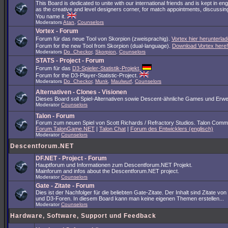
This Board is dedicated to unite with our international friends and is kept in en
as the creative and level designers corner, for match appointments, discussing
You name it.
Moderators
Atan
,
Counselors
Vortex - Forum
Forum für das neue Tool von Skorpion (zweisprachig).
Vortex hier herunterlad
Forum for the new Tool from Skorpion (dual-language).
Download Vortex here!
Moderators
Do_Checkor
,
Skorpion
,
Counselors
STATS - Project - Forum
Forum für das
D3-Spieler-Statistik-Projekt
.
Forum for the D3-Player-Statistic-Project.
Moderators
Do_Checkor
,
Munk
,
Maulwurf
,
Counselors
Alternativen - Clones - Visionen
Dieses Board soll Spiel-Alternativen sowie Descent-ähnliche Games und Erwe
Moderator
Counselors
Talon - Forum
Forum zum neuen Spiel von Scott Richards / Refractory Studios. Talon Comm
Forum.TalonGame.NET
|
Talon Chat
|
Forum des Entwicklers (englisch)
Moderator
Counselors
Descentforum.NET
DF.NET - Project - Forum
Hauptforum und Informationen zum Descentforum.NET Projekt.
Mainforum and infos about the Descentforum.NET project.
Moderator
Counselors
Gate - Zitate - Forum
Dies ist der Nachfolger für die beliebten Gate-Zitate. Der Inhalt sind Zitate vo
und D3-Foren. In diesem Board kann man keine eigenen Themen erstellen...
Moderator
Counselors
Hardware, Software, Support und Feedback