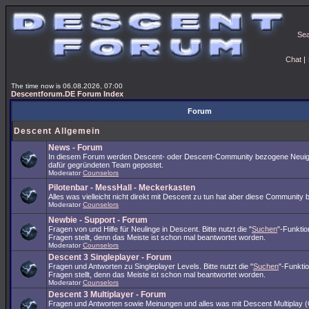
Se
Chat
|
The time now is 06.08.2026, 07:00
Descentforum.DE Forum Index
Forum
Descent Allgemein
News - Forum
In diesem Forum werden Descent- oder Descent-Community bezogene Neuig
dafür gegründeten Team gepostet.
Moderator
Counselors
Pilotenbar - MessHall - Meckerkasten
Alles was vielleicht nicht direkt mit Descent zu tun hat aber diese Community 
Moderator
Counselors
Newbie - Support - Forum
Fragen von und Hilfe für Neulinge in Descent. Bitte nutzt die "
Suchen
"-Funkti
Fragen stellt, denn das Meiste ist schon mal beantwortet worden.
Moderator
Counselors
Descent 3 Singleplayer - Forum
Fragen und Antworten zu Singleplayer Levels. Bitte nutzt die "
Suchen
"-Funkti
Fragen stellt, denn das Meiste ist schon mal beantwortet worden.
Moderator
Counselors
Descent 3 Multiplayer - Forum
Fragen und Antworten sowie Meinungen und alles was mit Descent Multiplay (