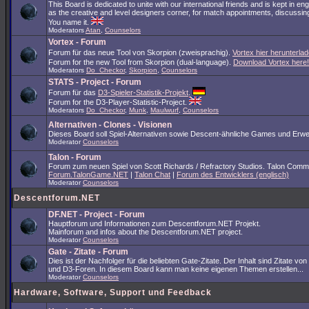
This Board is dedicated to unite with our international friends and is kept in en
as the creative and level designers corner, for match appointments, discussing
You name it.
Moderators
Atan
,
Counselors
Vortex - Forum
Forum für das neue Tool von Skorpion (zweisprachig).
Vortex hier herunterlad
Forum for the new Tool from Skorpion (dual-language).
Download Vortex here!
Moderators
Do_Checkor
,
Skorpion
,
Counselors
STATS - Project - Forum
Forum für das
D3-Spieler-Statistik-Projekt
.
Forum for the D3-Player-Statistic-Project.
Moderators
Do_Checkor
,
Munk
,
Maulwurf
,
Counselors
Alternativen - Clones - Visionen
Dieses Board soll Spiel-Alternativen sowie Descent-ähnliche Games und Erwe
Moderator
Counselors
Talon - Forum
Forum zum neuen Spiel von Scott Richards / Refractory Studios. Talon Comm
Forum.TalonGame.NET
|
Talon Chat
|
Forum des Entwicklers (englisch)
Moderator
Counselors
Descentforum.NET
DF.NET - Project - Forum
Hauptforum und Informationen zum Descentforum.NET Projekt.
Mainforum and infos about the Descentforum.NET project.
Moderator
Counselors
Gate - Zitate - Forum
Dies ist der Nachfolger für die beliebten Gate-Zitate. Der Inhalt sind Zitate vo
und D3-Foren. In diesem Board kann man keine eigenen Themen erstellen...
Moderator
Counselors
Hardware, Software, Support und Feedback