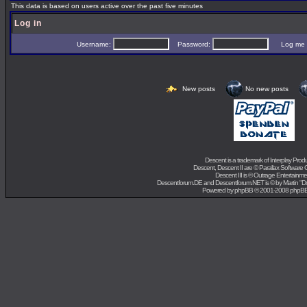
This data is based on users active over the past five minutes
Log in
Username:
Password:
Log me on 
New posts
No new posts
Descent is a trademark of
Interplay Prod
Descent, Descent II are ©
Parallax Software 
Descent III is ©
Outrage Entertainme
Descentforum.DE and Descentforum.NET is © by
Martin "
Powered by
phpBB
© 2001-2008 phpB