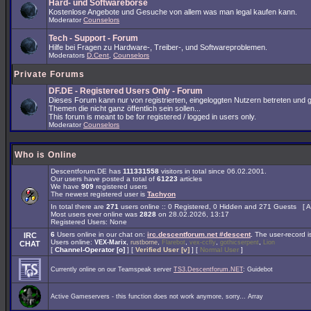
Hard- und Softwarebörse
Kostenlose Angebote und Gesuche von allem was man legal kaufen kann.
Moderator
Counselors
Tech - Support - Forum
Hilfe bei Fragen zu Hardware-, Treiber-, und Softwareproblemen.
Moderators
D.Cent
,
Counselors
Private Forums
DF.DE - Registered Users Only - Forum
Dieses Forum kann nur von registrierten, eingeloggten Nutzern betreten und 
Themen die nicht ganz öffentlich sein sollen...
This forum is meant to be for registered / logged in users only.
Moderator
Counselors
Who is Online
Descentforum.DE has
111331558
visitors in total since 06.02.2001.
Our users have posted a total of
61223
articles
We have
909
registered users
The newest registered user is
Tachyon
In total there are
271
users online :: 0 Registered, 0 Hidden and 271 Guests [
A
Most users ever online was
2828
on 28.02.2026, 13:17
Registered Users: None
6
Users online in our chat on:
irc.descentforum.net #descent
.
The user-record 
IRC
Users online:
,
,
,
,
,
VEX-Marix
rustborne
Flarebot
vex-ccfly
gothicserpent
Lion
CHAT
[
Channel-Operator [o]
] [
Verified User [v]
] [
Normal User
]
Currently online on our Teamspeak server
TS3.Descentforum.NET
: Guidebot
Active Gameservers - this function does not work anymore, sorry... Array