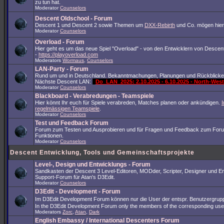
zu tun hat.
Moderator
Counselors
Descent Oldschool - Forum
Descent 1 und Descent 2 sowie Themen um
DXX-Rebirth
und Co. mögen hier
Moderator
Counselors
Overload - Forum
Hier geht es um das neue Spiel "Overload" - von den Entwicklern von Descent
-
https://playoverload.com
Moderators
Wormaus
,
Counselors
LAN-Party - Forum
Rund um und in Deutschland. Bekanntmachungen, Planungen und Rückblicke
Nächste Descent LAN:
Do_LAN_2025: 2.10.2025 - 6.10.2025 - North-We
Moderator
Counselors
Blackboard - Verabredungen - Teamspiele
Hier könnt Ihr euch für Spiele verabreden, Matches planen oder ankündigen.
I
regelmässigen Teamspiele
.
Moderator
Counselors
Test und Feedback Forum
Forum zum Testen und Ausprobieren und für Fragen und Feedback zum For
Funktionen.
Moderator
Counselors
Descent Entwicklung, Tools und Gemeinschaftsprojekte
Level-, Design und Entwicklungs - Forum
Sandkasten der Descent 3 Level-Editoren, MODder, Scripter, Designer und En
Support-Forum für Atan's D3Edit.
Moderator
Counselors
D3Edit - Development - Forum
Im D3Edit Development Forum können nur die User der entspr. Benutzergrup
In the D3Edit Development Forum only the members of the corresponding us
Moderators
Zorc
,
Atan
,
Dark
English Embassy / International Descenters Forum