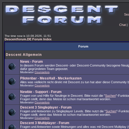
Se
Chat
|
The time now is 10.08.2026, 11:51
Descentforum.DE Forum Index
Forum
Descent Allgemein
News - Forum
In diesem Forum werden Descent- oder Descent-Community bezogene Neuig
dafür gegründeten Team gepostet.
Moderator
Counselors
Pilotenbar - MessHall - Meckerkasten
Alles was vielleicht nicht direkt mit Descent zu tun hat aber diese Community 
Moderator
Counselors
Newbie - Support - Forum
Fragen von und Hilfe für Neulinge in Descent. Bitte nutzt die "
Suchen
"-Funkti
Fragen stellt, denn das Meiste ist schon mal beantwortet worden.
Moderator
Counselors
Descent 3 Singleplayer - Forum
Fragen und Antworten zu Singleplayer Levels. Bitte nutzt die "
Suchen
"-Funkti
Fragen stellt, denn das Meiste ist schon mal beantwortet worden.
Moderator
Counselors
Descent 3 Multiplayer - Forum
Fragen und Antworten sowie Meinungen und alles was mit Descent Multiplay (