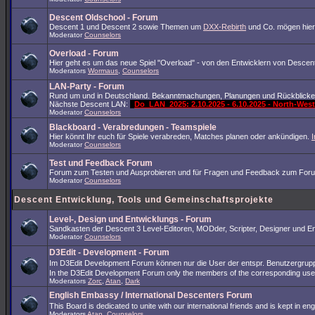
Descent Oldschool - Forum
Descent 1 und Descent 2 sowie Themen um
DXX-Rebirth
und Co. mögen hier
Moderator
Counselors
Overload - Forum
Hier geht es um das neue Spiel "Overload" - von den Entwicklern von Descent
Moderators
Wormaus
,
Counselors
LAN-Party - Forum
Rund um und in Deutschland. Bekanntmachungen, Planungen und Rückblicke
Nächste Descent LAN:
Do_LAN_2025: 2.10.2025 - 6.10.2025 - North-We
Moderator
Counselors
Blackboard - Verabredungen - Teamspiele
Hier könnt Ihr euch für Spiele verabreden, Matches planen oder ankündigen.
Moderator
Counselors
Test und Feedback Forum
Forum zum Testen und Ausprobieren und für Fragen und Feedback zum Foru
Moderator
Counselors
Descent Entwicklung, Tools und Gemeinschaftsprojekte
Level-, Design und Entwicklungs - Forum
Sandkasten der Descent 3 Level-Editoren, MODder, Scripter, Designer und Ent
Moderator
Counselors
D3Edit - Development - Forum
Im D3Edit Development Forum können nur die User der entspr. Benutzergrup
In the D3Edit Development Forum only the members of the corresponding us
Moderators
Zorc
,
Atan
,
Dark
English Embassy / International Descenters Forum
This Board is dedicated to unite with our international friends and is kept in e
Moderators
Atan
,
Counselors