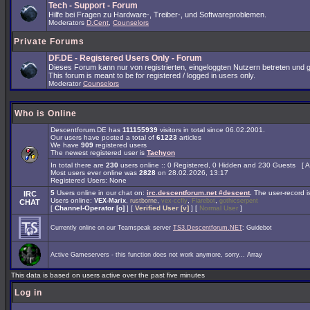
Tech - Support - Forum
Hilfe bei Fragen zu Hardware-, Treiber-, und Softwareproblemen.
Moderators
D.Cent
,
Counselors
Private Forums
DF.DE - Registered Users Only - Forum
Dieses Forum kann nur von registrierten, eingeloggten Nutzern betreten und ge
This forum is meant to be for registered / logged in users only.
Moderator
Counselors
Who is Online
Descentforum.DE has
111155939
visitors in total since 06.02.2001.
Our users have posted a total of
61223
articles
We have
909
registered users
The newest registered user is
Tachyon
In total there are
230
users online :: 0 Registered, 0 Hidden and 230 Guests [
A
Most users ever online was
2828
on 28.02.2026, 13:17
Registered Users: None
5
Users online in our chat on:
irc.descentforum.net #descent
.
The user-record 
IRC
Users online:
,
,
,
,
VEX-Marix
rustborne
vex-ccfly
Flarebot
gothicserpent
CHAT
[
Channel-Operator [o]
] [
Verified User [v]
] [
Normal User
]
Currently online on our Teamspeak server
TS3.Descentforum.NET
: Guidebot
Active Gameservers - this function does not work anymore, sorry... Array
This data is based on users active over the past five minutes
Log in