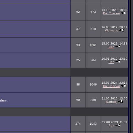
13.10.2023, 18:00
92
673
Do_Checkor
16.08.2019, 20:49
37
510
Wormaus
15.06.2021, 14:38
93
1661
Ben
20.01.2019, 23:39
25
284
Ben
14.03.2024, 23:18
88
1046
Do_Checkor
11.05.2010, 13:05
90
388
len...
Garfield
09.09.2023, 11:37
274
1943
Aga