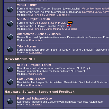
Vortex - Forum
Forum für das neue Tool von Skorpion (zweisprachig).
Vortex hier herunterlad
Forum for the new Tool from Skorpion (dual-language).
Download Vortex here!
Moderators
Do_Checkor
,
Skorpion
,
Counselors
STATS - Project - Forum
Forum für das
D3-Spieler-Statistik-Projekt
.
Forum for the D3-Player-Statistic-Project.
Moderators
Do_Checkor
,
Munk
,
Maulwurf
,
Counselors
Alternativen - Clones - Visionen
Dieses Board soll Spiel-Alternativen sowie Descent-ähnliche Games und Erwe
Moderator
Counselors
Talon - Forum
Forum zum neuen Spiel von Scott Richards / Refractory Studios. Talon Comm
Moderator
Counselors
Descentforum.NET
DF.NET - Project - Forum
Hauptforum und Informationen zum Descentforum.NET Projekt.
Mainforum and infos about the Descentforum.NET project.
Moderator
Counselors
Gate - Zitate - Forum
Dies ist der Nachfolger für die beliebten Gate-Zitate. Der Inhalt sind Zitate
Moderator
Counselors
Hardware, Software, Support und Feedback
Hard- und Softwarebörse
Kostenlose Angebote und Gesuche von allem was man legal kaufen kann.
Moderator
Counselors