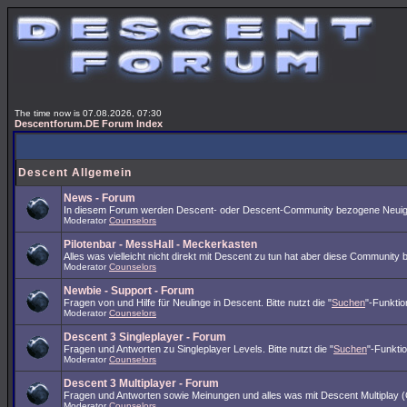
The time now is 07.08.2026, 07:30
Descentforum.DE Forum Index
Descent Allgemein
News - Forum
In diesem Forum werden Descent- oder Descent-Community bezogene Neuigk
Moderator
Counselors
Pilotenbar - MessHall - Meckerkasten
Alles was vielleicht nicht direkt mit Descent zu tun hat aber diese Community 
Moderator
Counselors
Newbie - Support - Forum
Fragen von und Hilfe für Neulinge in Descent. Bitte nutzt die "
Suchen
"-Funktio
Moderator
Counselors
Descent 3 Singleplayer - Forum
Fragen und Antworten zu Singleplayer Levels. Bitte nutzt die "
Suchen
"-Funkti
Moderator
Counselors
Descent 3 Multiplayer - Forum
Fragen und Antworten sowie Meinungen und alles was mit Descent Multiplay (O
Moderator
Counselors