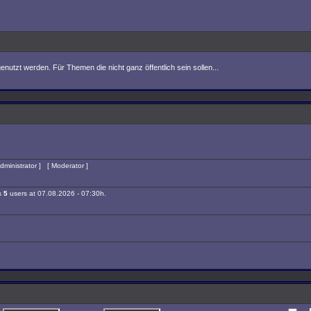
nutzt werden. Für Themen die nicht ganz öffentlich sein sollen...
dministrator
] [
Moderator
]
is
5
users at 07.08.2026 - 07:30h.