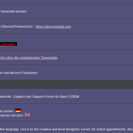
 behandelt werden.
 (Revival Productions) -
https://playoverload.com
.
st Germany
Infos über die regelmässigen Teamspiele
.
m und dessen Funktionen.
wickler. Zugleich das Support-Forum für Atan's D3Edit.
pe posten.
ergroup can post.
nglish language. Use it as the creative and level designers corner, for match appointments, dis