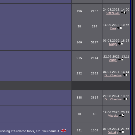
24.03.2022, 14:50
196
2157
User1138
14.09.2022, 10:56
38
274
Ben
06.03.2026, 18:24
166
5127
Nogly
22.07.2021, 13:11
215
2614
Angel
04.01.2021, 14:44
232
2992
Do_Checkor
29.08.2024, 13:56
338
3814
Do_Checkor
19.06.2025, 20:19
10
40
Vitosky
01.05.2024, 21:55
211
1609
cussing D3-related tools, etc. You name it.
Vitosky