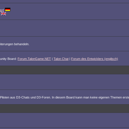
en!
iterungen behandeln.
unity Board:
Forum.TalonGame.NET
|
Talon Chat
|
Forum des Entwicklers (englisch)
 von Piloten aus D3-Chats und D3-Foren. In diesem Board kann man keine eigenen Themen erstel