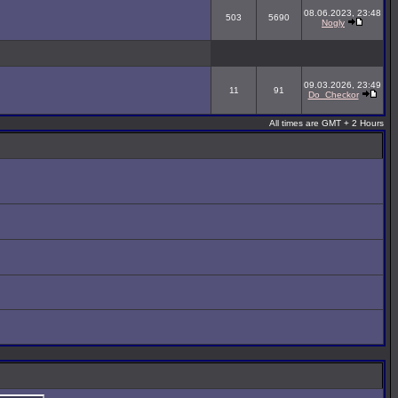
08.06.2023, 23:48
503
5690
Nogly
09.03.2026, 23:49
11
91
Do_Checkor
All times are GMT + 2 Hours