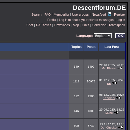
Descentforum.DE
Search
|
FAQ
|
Memberlist
|
Usergroups
|
Newsfeed
Register
Profile
|
Log in to check your private messages
|
Log in
Chat
|
D3-Tactics
|
Downloads
|
Map
|
Links
|
Serverlist
|
Teamspeak
Language:
Topics
Posts
Last Post
22.10.2025, 20:23
149
1499
MacBlaster
01.12.2025, 23:40
1117
16979
exi
08.12.2025, 19:24
112
1385
Kazimani
25.06.2025, 18:27
146
1303
Munk
13.11.2022, 23:14
400
5740
Do_Checkor