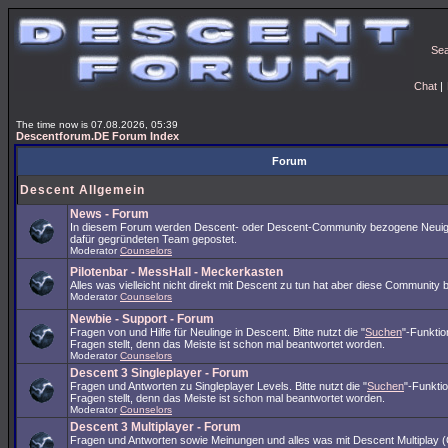
Se
Chat
|
The time now is 07.08.2026, 05:39
Descentforum.DE Forum Index
Forum
Descent Allgemein
News - Forum
In diesem Forum werden Descent- oder Descent-Community bezogene Neuig
dafür gegründeten Team gepostet.
Moderator
Counselors
Pilotenbar - MessHall - Meckerkasten
Alles was vielleicht nicht direkt mit Descent zu tun hat aber diese Community 
Moderator
Counselors
Newbie - Support - Forum
Fragen von und Hilfe für Neulinge in Descent. Bitte nutzt die "
Suchen
"-Funkti
Fragen stellt, denn das Meiste ist schon mal beantwortet worden.
Moderator
Counselors
Descent 3 Singleplayer - Forum
Fragen und Antworten zu Singleplayer Levels. Bitte nutzt die "
Suchen
"-Funkti
Fragen stellt, denn das Meiste ist schon mal beantwortet worden.
Moderator
Counselors
Descent 3 Multiplayer - Forum
Fragen und Antworten sowie Meinungen und alles was mit Descent Multiplay (