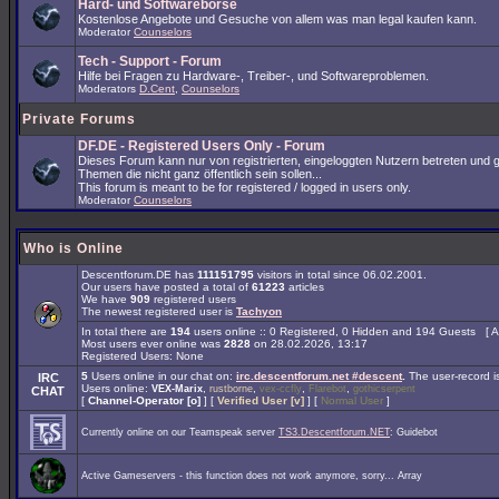
Hard- und Softwarebörse
Kostenlose Angebote und Gesuche von allem was man legal kaufen kann.
Moderator
Counselors
Tech - Support - Forum
Hilfe bei Fragen zu Hardware-, Treiber-, und Softwareproblemen.
Moderators
D.Cent
,
Counselors
Private Forums
DF.DE - Registered Users Only - Forum
Dieses Forum kann nur von registrierten, eingeloggten Nutzern betreten und 
Themen die nicht ganz öffentlich sein sollen...
This forum is meant to be for registered / logged in users only.
Moderator
Counselors
Who is Online
Descentforum.DE has
111151795
visitors in total since 06.02.2001.
Our users have posted a total of
61223
articles
We have
909
registered users
The newest registered user is
Tachyon
In total there are
194
users online :: 0 Registered, 0 Hidden and 194 Guests [
A
Most users ever online was
2828
on 28.02.2026, 13:17
Registered Users: None
5
Users online in our chat on:
irc.descentforum.net #descent
.
The user-record 
IRC
Users online:
,
,
,
,
VEX-Marix
rustborne
vex-ccfly
Flarebot
gothicserpent
CHAT
[
Channel-Operator [o]
] [
Verified User [v]
] [
Normal User
]
Currently online on our Teamspeak server
TS3.Descentforum.NET
: Guidebot
Active Gameservers - this function does not work anymore, sorry... Array