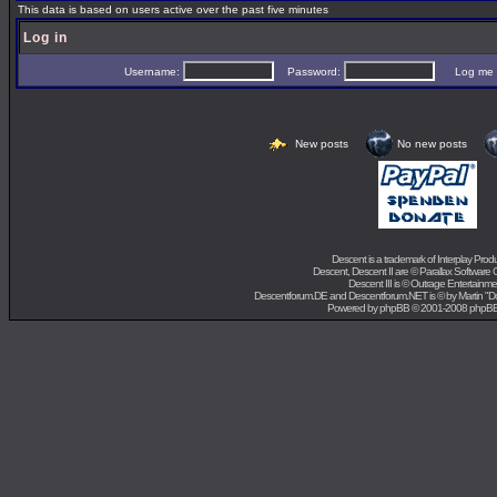
This data is based on users active over the past five minutes
Log in
Username:
Password:
Log me on 
New posts
No new posts
Descent is a trademark of
Interplay Prod
Descent, Descent II are ©
Parallax Software 
Descent III is ©
Outrage Entertainme
Descentforum.DE and Descentforum.NET is © by
Martin "
Powered by
phpBB
© 2001-2008 phpB