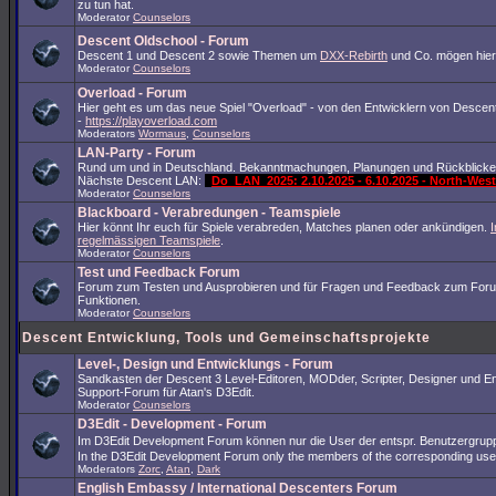
zu tun hat.
Moderator
Counselors
Descent Oldschool - Forum
Descent 1 und Descent 2 sowie Themen um
DXX-Rebirth
und Co. mögen hier
Moderator
Counselors
Overload - Forum
Hier geht es um das neue Spiel "Overload" - von den Entwicklern von Descent
-
https://playoverload.com
Moderators
Wormaus
,
Counselors
LAN-Party - Forum
Rund um und in Deutschland. Bekanntmachungen, Planungen und Rückblicke
Nächste Descent LAN:
Do_LAN_2025: 2.10.2025 - 6.10.2025 - North-We
Moderator
Counselors
Blackboard - Verabredungen - Teamspiele
Hier könnt Ihr euch für Spiele verabreden, Matches planen oder ankündigen.
I
regelmässigen Teamspiele
.
Moderator
Counselors
Test und Feedback Forum
Forum zum Testen und Ausprobieren und für Fragen und Feedback zum For
Funktionen.
Moderator
Counselors
Descent Entwicklung, Tools und Gemeinschaftsprojekte
Level-, Design und Entwicklungs - Forum
Sandkasten der Descent 3 Level-Editoren, MODder, Scripter, Designer und En
Support-Forum für Atan's D3Edit.
Moderator
Counselors
D3Edit - Development - Forum
Im D3Edit Development Forum können nur die User der entspr. Benutzergrup
In the D3Edit Development Forum only the members of the corresponding us
Moderators
Zorc
,
Atan
,
Dark
English Embassy / International Descenters Forum