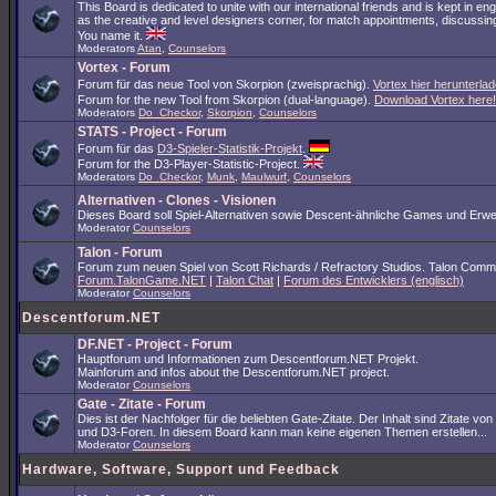
This Board is dedicated to unite with our international friends and is kept in en
as the creative and level designers corner, for match appointments, discussing
You name it.
Moderators
Atan
,
Counselors
Vortex - Forum
Forum für das neue Tool von Skorpion (zweisprachig).
Vortex hier herunterlad
Forum for the new Tool from Skorpion (dual-language).
Download Vortex here!
Moderators
Do_Checkor
,
Skorpion
,
Counselors
STATS - Project - Forum
Forum für das
D3-Spieler-Statistik-Projekt
.
Forum for the D3-Player-Statistic-Project.
Moderators
Do_Checkor
,
Munk
,
Maulwurf
,
Counselors
Alternativen - Clones - Visionen
Dieses Board soll Spiel-Alternativen sowie Descent-ähnliche Games und Erwe
Moderator
Counselors
Talon - Forum
Forum zum neuen Spiel von Scott Richards / Refractory Studios. Talon Comm
Forum.TalonGame.NET
|
Talon Chat
|
Forum des Entwicklers (englisch)
Moderator
Counselors
Descentforum.NET
DF.NET - Project - Forum
Hauptforum und Informationen zum Descentforum.NET Projekt.
Mainforum and infos about the Descentforum.NET project.
Moderator
Counselors
Gate - Zitate - Forum
Dies ist der Nachfolger für die beliebten Gate-Zitate. Der Inhalt sind Zitate vo
und D3-Foren. In diesem Board kann man keine eigenen Themen erstellen...
Moderator
Counselors
Hardware, Software, Support und Feedback