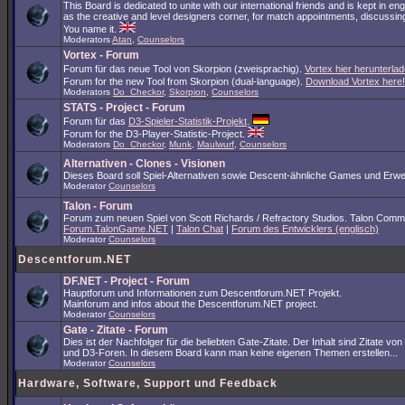
This Board is dedicated to unite with our international friends and is kept in en
as the creative and level designers corner, for match appointments, discussing
You name it.
Moderators
Atan
,
Counselors
Vortex - Forum
Forum für das neue Tool von Skorpion (zweisprachig).
Vortex hier herunterlad
Forum for the new Tool from Skorpion (dual-language).
Download Vortex here!
Moderators
Do_Checkor
,
Skorpion
,
Counselors
STATS - Project - Forum
Forum für das
D3-Spieler-Statistik-Projekt
.
Forum for the D3-Player-Statistic-Project.
Moderators
Do_Checkor
,
Munk
,
Maulwurf
,
Counselors
Alternativen - Clones - Visionen
Dieses Board soll Spiel-Alternativen sowie Descent-ähnliche Games und Erwe
Moderator
Counselors
Talon - Forum
Forum zum neuen Spiel von Scott Richards / Refractory Studios. Talon Comm
Forum.TalonGame.NET
|
Talon Chat
|
Forum des Entwicklers (englisch)
Moderator
Counselors
Descentforum.NET
DF.NET - Project - Forum
Hauptforum und Informationen zum Descentforum.NET Projekt.
Mainforum and infos about the Descentforum.NET project.
Moderator
Counselors
Gate - Zitate - Forum
Dies ist der Nachfolger für die beliebten Gate-Zitate. Der Inhalt sind Zitate vo
und D3-Foren. In diesem Board kann man keine eigenen Themen erstellen...
Moderator
Counselors
Hardware, Software, Support und Feedback