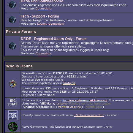
Hard- und Softwarebörse
Kostenlose Angebote und Gesuche von allem was man legal kaufen kann.
Moderator
Counselors
Tech - Support - Forum
Hilfe bei Fragen zu Hardware-, Treiber-, und Softwareproblemen.
Moderators
D.Cent
,
Counselors
Private Forums
DF.DE - Registered Users Only - Forum
Dieses Forum kann nur von registrierten, eingeloggten Nutzern betreten und 
Themen die nicht ganz öffentlich sein sollen...
This forum is meant to be for registered / logged in users only.
Moderator
Counselors
Who is Online
Descentforum.DE has
111263211
visitors in total since 06.02.2001.
Our users have posted a total of
61223
articles
We have
909
registered users
The newest registered user is
Tachyon
In total there are
133
users online :: 0 Registered, 0 Hidden and 133 Guests [
A
Most users ever online was
2828
on 28.02.2026, 13:17
Registered Users: None
5
Users online in our chat on:
irc.descentforum.net #descent
.
The user-record 
IRC
Users online:
,
,
,
,
VEX-Marix
rustborne
Flarebot
vex-ccfly
gothicserpent
CHAT
[
Channel-Operator [o]
] [
Verified User [v]
] [
Normal User
]
Currently online on our Teamspeak server
TS3.Descentforum.NET
: Guidebot
Active Gameservers - this function does not work anymore, sorry... Array