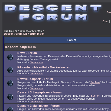
Se
Chat
|
The time now is 09.08.2026, 04:37
Descentforum.DE Forum Index
Forum
Descent Allgemein
News - Forum
In diesem Forum werden Descent- oder Descent-Community bezogene Neuig
dafür gegründeten Team gepostet.
Moderator
Counselors
Pilotenbar - MessHall - Meckerkasten
Alles was vielleicht nicht direkt mit Descent zu tun hat aber diese Community 
Moderator
Counselors
Newbie - Support - Forum
Fragen von und Hilfe für Neulinge in Descent. Bitte nutzt die "
Suchen
"-Funkti
Fragen stellt, denn das Meiste ist schon mal beantwortet worden.
Moderator
Counselors
Descent 3 Singleplayer - Forum
Fragen und Antworten zu Singleplayer Levels. Bitte nutzt die "
Suchen
"-Funkti
Fragen stellt, denn das Meiste ist schon mal beantwortet worden.
Moderator
Counselors
Descent 3 Multiplayer - Forum
Fragen und Antworten sowie Meinungen und alles was mit Descent Multiplay (