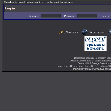
This data is based on users active over the past five minutes
Log in
Username:
Password:
Log me on 
New posts
No new posts
Descent is a trademark of
Interplay Prod
Descent, Descent II are ©
Parallax Software 
Descent III is ©
Outrage Entertainme
Descentforum.DE and Descentforum.NET is © by
Martin "
Powered by
phpBB
© 2001-2008 phpB