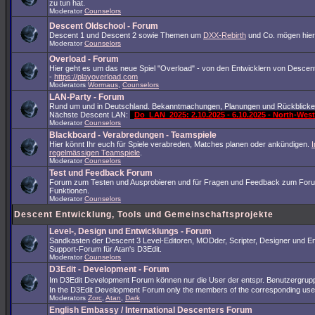
zu tun hat.
Moderator
Counselors
Descent Oldschool - Forum
Descent 1 und Descent 2 sowie Themen um
DXX-Rebirth
und Co. mögen hier
Moderator
Counselors
Overload - Forum
Hier geht es um das neue Spiel "Overload" - von den Entwicklern von Descent
-
https://playoverload.com
Moderators
Wormaus
,
Counselors
LAN-Party - Forum
Rund um und in Deutschland. Bekanntmachungen, Planungen und Rückblicke
Nächste Descent LAN:
Do_LAN_2025: 2.10.2025 - 6.10.2025 - North-We
Moderator
Counselors
Blackboard - Verabredungen - Teamspiele
Hier könnt Ihr euch für Spiele verabreden, Matches planen oder ankündigen.
I
regelmässigen Teamspiele
.
Moderator
Counselors
Test und Feedback Forum
Forum zum Testen und Ausprobieren und für Fragen und Feedback zum For
Funktionen.
Moderator
Counselors
Descent Entwicklung, Tools und Gemeinschaftsprojekte
Level-, Design und Entwicklungs - Forum
Sandkasten der Descent 3 Level-Editoren, MODder, Scripter, Designer und En
Support-Forum für Atan's D3Edit.
Moderator
Counselors
D3Edit - Development - Forum
Im D3Edit Development Forum können nur die User der entspr. Benutzergrup
In the D3Edit Development Forum only the members of the corresponding us
Moderators
Zorc
,
Atan
,
Dark
English Embassy / International Descenters Forum