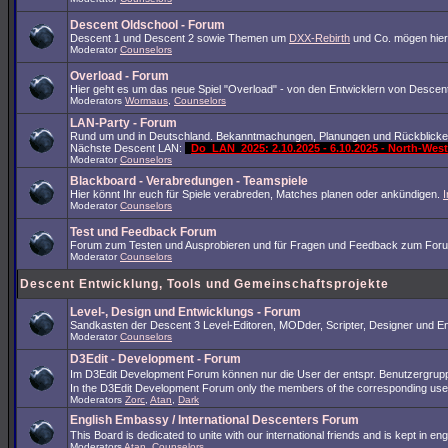
Descent Oldschool - Forum
Descent 1 und Descent 2 sowie Themen um
DXX-Rebirth
und Co. mögen hier
Moderator
Counselors
Overload - Forum
Hier geht es um das neue Spiel "Overload" - von den Entwicklern von Descent
Moderators
Wormaus
,
Counselors
LAN-Party - Forum
Rund um und in Deutschland. Bekanntmachungen, Planungen und Rückblicke
Nächste Descent LAN:
Do_LAN_2025: 2.10.2025 - 6.10.2025 - North-We
Moderator
Counselors
Blackboard - Verabredungen - Teamspiele
Hier könnt Ihr euch für Spiele verabreden, Matches planen oder ankündigen.
Moderator
Counselors
Test und Feedback Forum
Forum zum Testen und Ausprobieren und für Fragen und Feedback zum Foru
Moderator
Counselors
Descent Entwicklung, Tools und Gemeinschaftsprojekte
Level-, Design und Entwicklungs - Forum
Sandkasten der Descent 3 Level-Editoren, MODder, Scripter, Designer und Ent
Moderator
Counselors
D3Edit - Development - Forum
Im D3Edit Development Forum können nur die User der entspr. Benutzergrup
In the D3Edit Development Forum only the members of the corresponding us
Moderators
Zorc
,
Atan
,
Dark
English Embassy / International Descenters Forum
This Board is dedicated to unite with our international friends and is kept in e
Moderators
Atan
,
Counselors