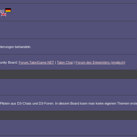
en!
iterungen behandeln.
unity Board:
Forum.TalonGame.NET
|
Talon Chat
|
Forum des Entwicklers (englisch)
 von Piloten aus D3-Chats und D3-Foren. In diesem Board kann man keine eigenen Themen erstel