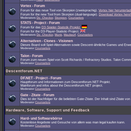
Vortex - Forum
Forum für das neue Tool von Skorpion (zweisprachig).
Vortex hier herunterlad
Forum for the new Tool from Skorpion (dual-language).
Download Vortex here!
Moderators
Do_Checkor
,
Skorpion
,
Counselors
STATS - Project - Forum
Forum für das
D3-Spieler-Statistik-Projekt
.
Forum for the D3-Player-Statistic-Project.
Moderators
Do_Checkor
,
Munk
,
Maulwurf
,
Counselors
Alternativen - Clones - Visionen
Dieses Board soll Spiel-Alternativen sowie Descent-ähnliche Games und Erwe
Moderator
Counselors
Talon - Forum
Forum zum neuen Spiel von Scott Richards / Refractory Studios. Talon Comm
Moderator
Counselors
Descentforum.NET
DF.NET - Project - Forum
Hauptforum und Informationen zum Descentforum.NET Projekt.
Mainforum and infos about the Descentforum.NET project.
Moderator
Counselors
Gate - Zitate - Forum
Dies ist der Nachfolger für die beliebten Gate-Zitate. Der Inhalt sind Zitate
Moderator
Counselors
Hardware, Software, Support und Feedback
Hard- und Softwarebörse
Kostenlose Angebote und Gesuche von allem was man legal kaufen kann.
Moderator
Counselors