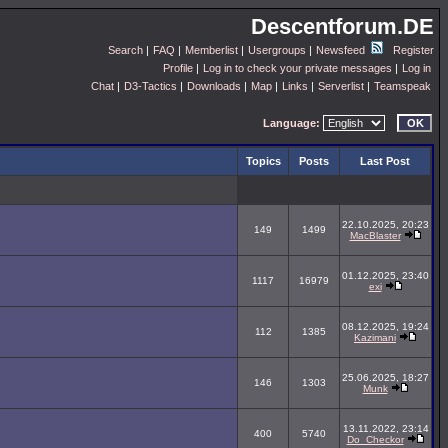
Descentforum.DE
Search
|
FAQ
|
Memberlist
|
Usergroups
|
Newsfeed
Register
Profile
|
Log in to check your private messages
|
Log in
Chat
|
D3-Tactics
|
Downloads
|
Map
|
Links
|
Serverlist
|
Teamspeak
Language:
Topics
Posts
Last Post
22.10.2025, 20:23
149
1499
MacBlaster
01.12.2025, 23:40
1117
16979
exi
08.12.2025, 19:24
112
1385
Kazimani
25.06.2025, 18:27
146
1303
Munk
13.11.2022, 23:14
400
5740
Do_Checkor