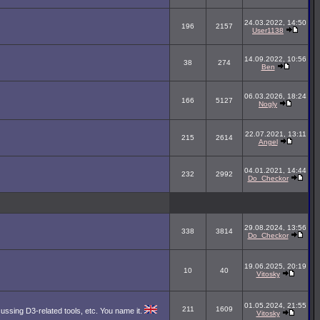
24.03.2022, 14:50
196
2157
User1138
14.09.2022, 10:56
38
274
Ben
06.03.2026, 18:24
166
5127
Nogly
22.07.2021, 13:11
215
2614
Angel
04.01.2021, 14:44
232
2992
Do_Checkor
29.08.2024, 13:56
338
3814
Do_Checkor
19.06.2025, 20:19
10
40
Vitosky
01.05.2024, 21:55
211
1609
cussing D3-related tools, etc. You name it.
Vitosky