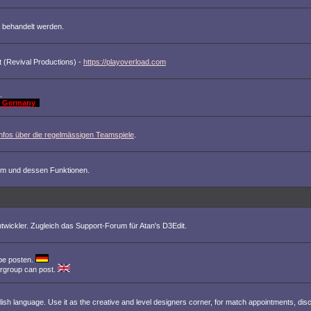
 behandelt werden.
 (Revival Productions) -
https://playoverload.com
.
st Germany
Infos über die regelmässigen Teamspiele
.
m und dessen Funktionen.
wickler. Zugleich das Support-Forum für Atan's D3Edit.
pe posten.
ergroup can post.
nglish language. Use it as the creative and level designers corner, for match appointments, dis