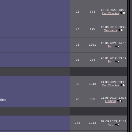
13.10.2023, 18:00
92
673
Do_Checkor
16.08.2019, 20:49
37
510
Wormaus
15.06.2021, 14:38
93
1661
Ben
20.01.2019, 23:39
25
284
Ben
14.03.2024, 23:18
88
1046
Do_Checkor
11.05.2010, 13:05
90
388
len...
Garfield
09.09.2023, 11:37
274
1943
Aga