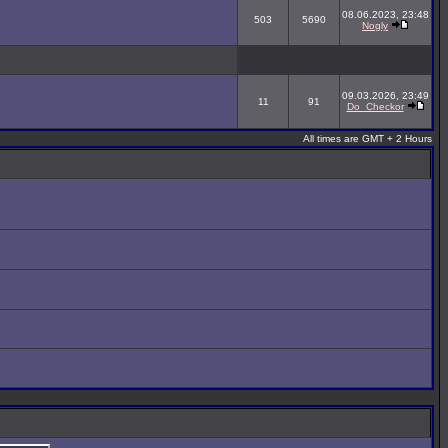
08.06.2023, 23:48
503
5690
Nogly
09.03.2026, 23:49
11
91
Do_Checkor
All times are GMT + 2 Hours