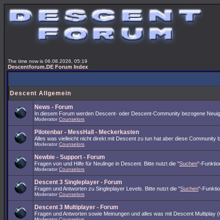
The time now is 06.08.2026, 05:19
Descentforum.DE Forum Index
Descent Allgemein
News - Forum
In diesem Forum werden Descent- oder Descent-Community bezogene Neuigk
Moderator
Counselors
Pilotenbar - MessHall - Meckerkasten
Alles was vielleicht nicht direkt mit Descent zu tun hat aber diese Community 
Moderator
Counselors
Newbie - Support - Forum
Fragen von und Hilfe für Neulinge in Descent. Bitte nutzt die "
Suchen
"-Funktio
Moderator
Counselors
Descent 3 Singleplayer - Forum
Fragen und Antworten zu Singleplayer Levels. Bitte nutzt die "
Suchen
"-Funkti
Moderator
Counselors
Descent 3 Multiplayer - Forum
Fragen und Antworten sowie Meinungen und alles was mit Descent Multiplay (O
Moderator
Counselors