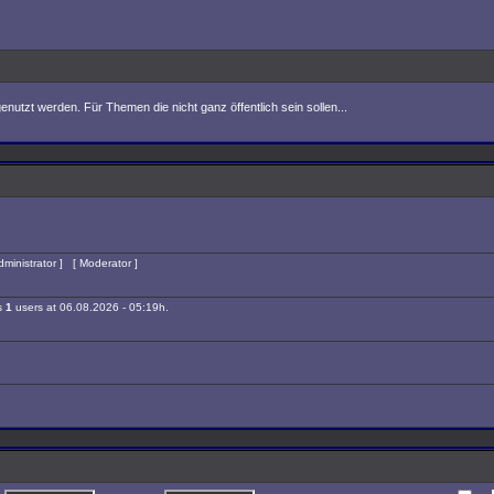
nutzt werden. Für Themen die nicht ganz öffentlich sein sollen...
dministrator
] [
Moderator
]
is
1
users at 06.08.2026 - 05:19h.