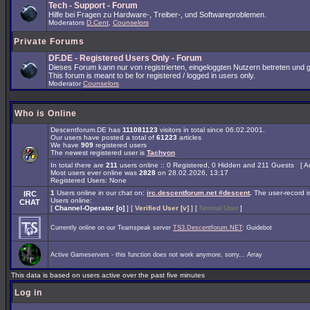
Tech - Support - Forum
Hilfe bei Fragen zu Hardware-, Treiber-, und Softwareproblemen.
Moderators
D.Cent
,
Counselors
Private Forums
DF.DE - Registered Users Only - Forum
Dieses Forum kann nur von registrierten, eingeloggten Nutzern betreten und ge
This forum is meant to be for registered / logged in users only.
Moderator
Counselors
Who is Online
Descentforum.DE has
111081123
visitors in total since 06.02.2001.
Our users have posted a total of
61223
articles
We have
909
registered users
The newest registered user is
Tachyon
In total there are
211
users online :: 0 Registered, 0 Hidden and 211 Guests [
A
Most users ever online was
2828
on 28.02.2026, 13:17
Registered Users: None
1
Users online in our chat on:
irc.descentforum.net #descent
.
The user-record 
IRC
Users online:
CHAT
[
Channel-Operator [o]
] [
Verified User [v]
] [
Normal User
]
Currently online on our Teamspeak server
TS3.Descentforum.NET
: Guidebot
Active Gameservers - this function does not work anymore, sorry... Array
This data is based on users active over the past five minutes
Log in