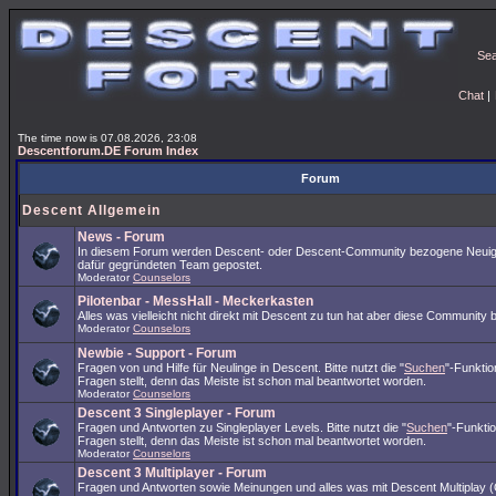
Se
Chat
|
The time now is 07.08.2026, 23:08
Descentforum.DE Forum Index
Forum
Descent Allgemein
News - Forum
In diesem Forum werden Descent- oder Descent-Community bezogene Neuig
dafür gegründeten Team gepostet.
Moderator
Counselors
Pilotenbar - MessHall - Meckerkasten
Alles was vielleicht nicht direkt mit Descent zu tun hat aber diese Community 
Moderator
Counselors
Newbie - Support - Forum
Fragen von und Hilfe für Neulinge in Descent. Bitte nutzt die "
Suchen
"-Funkti
Fragen stellt, denn das Meiste ist schon mal beantwortet worden.
Moderator
Counselors
Descent 3 Singleplayer - Forum
Fragen und Antworten zu Singleplayer Levels. Bitte nutzt die "
Suchen
"-Funkti
Fragen stellt, denn das Meiste ist schon mal beantwortet worden.
Moderator
Counselors
Descent 3 Multiplayer - Forum
Fragen und Antworten sowie Meinungen und alles was mit Descent Multiplay (