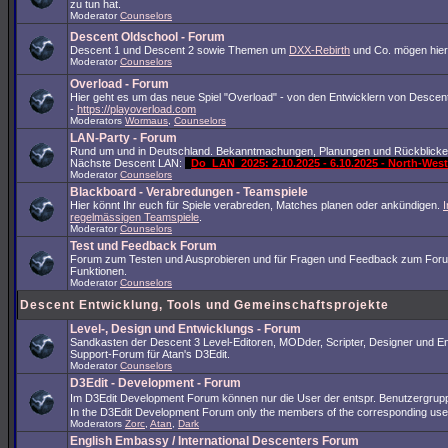
zu tun hat.
Moderator
Counselors
Descent Oldschool - Forum
Descent 1 und Descent 2 sowie Themen um
DXX-Rebirth
und Co. mögen hier
Moderator
Counselors
Overload - Forum
Hier geht es um das neue Spiel "Overload" - von den Entwicklern von Descent
-
https://playoverload.com
Moderators
Wormaus
,
Counselors
LAN-Party - Forum
Rund um und in Deutschland. Bekanntmachungen, Planungen und Rückblicke
Nächste Descent LAN:
Do_LAN_2025: 2.10.2025 - 6.10.2025 - North-We
Moderator
Counselors
Blackboard - Verabredungen - Teamspiele
Hier könnt Ihr euch für Spiele verabreden, Matches planen oder ankündigen.
I
regelmässigen Teamspiele
.
Moderator
Counselors
Test und Feedback Forum
Forum zum Testen und Ausprobieren und für Fragen und Feedback zum For
Funktionen.
Moderator
Counselors
Descent Entwicklung, Tools und Gemeinschaftsprojekte
Level-, Design und Entwicklungs - Forum
Sandkasten der Descent 3 Level-Editoren, MODder, Scripter, Designer und En
Support-Forum für Atan's D3Edit.
Moderator
Counselors
D3Edit - Development - Forum
Im D3Edit Development Forum können nur die User der entspr. Benutzergrup
In the D3Edit Development Forum only the members of the corresponding us
Moderators
Zorc
,
Atan
,
Dark
English Embassy / International Descenters Forum