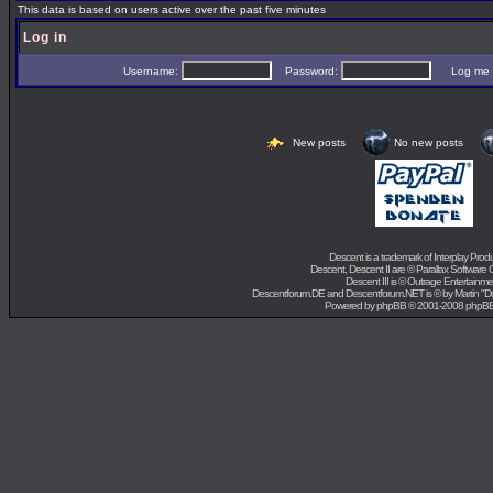
This data is based on users active over the past five minutes
Log in
Username:
Password:
Log me on 
New posts
No new posts
Descent is a trademark of
Interplay Prod
Descent, Descent II are ©
Parallax Software 
Descent III is ©
Outrage Entertainme
Descentforum.DE and Descentforum.NET is © by
Martin "
Powered by
phpBB
© 2001-2008 phpB