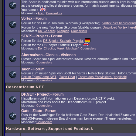
This Board is dedicated to unite with our international friends and is kept in en
as the creative and level designers corner, for match appointments, discussing
You name it.
Moderators
Atan
,
Counselors
Vortex - Forum
Forum für das neue Tool von Skorpion (zweisprachig).
Vortex hier herunterlad
Forum for the new Tool from Skorpion (dual-language).
Download Vortex here!
Moderators
Do_Checkor
,
Skorpion
,
Counselors
STATS - Project - Forum
Forum für das
D3-Spieler-Statistik-Projekt
.
Forum for the D3-Player-Statistic-Project.
Moderators
Do_Checkor
,
Munk
,
Maulwurf
,
Counselors
Alternativen - Clones - Visionen
Dieses Board soll Spiel-Alternativen sowie Descent-ähnliche Games und Erwe
Moderator
Counselors
Talon - Forum
Forum zum neuen Spiel von Scott Richards / Refractory Studios. Talon Comm
Forum.TalonGame.NET
|
Talon Chat
|
Forum des Entwicklers (englisch)
Moderator
Counselors
Descentforum.NET
DF.NET - Project - Forum
Hauptforum und Informationen zum Descentforum.NET Projekt.
Mainforum and infos about the Descentforum.NET project.
Moderator
Counselors
Gate - Zitate - Forum
Dies ist der Nachfolger für die beliebten Gate-Zitate. Der Inhalt sind Zitate vo
und D3-Foren. In diesem Board kann man keine eigenen Themen erstellen...
Moderator
Counselors
Hardware, Software, Support und Feedback