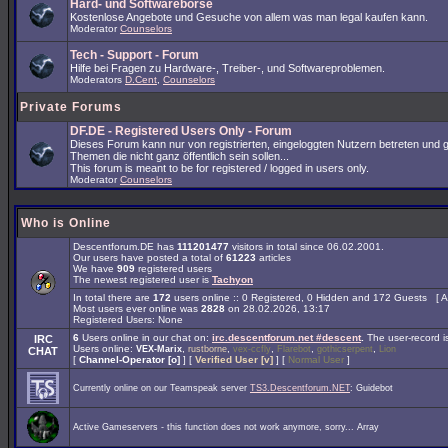
Hard- und Softwarebörse
Kostenlose Angebote und Gesuche von allem was man legal kaufen kann.
Moderator
Counselors
Tech - Support - Forum
Hilfe bei Fragen zu Hardware-, Treiber-, und Softwareproblemen.
Moderators
D.Cent
,
Counselors
Private Forums
DF.DE - Registered Users Only - Forum
Dieses Forum kann nur von registrierten, eingeloggten Nutzern betreten und 
Themen die nicht ganz öffentlich sein sollen...
This forum is meant to be for registered / logged in users only.
Moderator
Counselors
Who is Online
Descentforum.DE has
111201477
visitors in total since 06.02.2001.
Our users have posted a total of
61223
articles
We have
909
registered users
The newest registered user is
Tachyon
In total there are
172
users online :: 0 Registered, 0 Hidden and 172 Guests [
A
Most users ever online was
2828
on 28.02.2026, 13:17
Registered Users: None
6
Users online in our chat on:
irc.descentforum.net #descent
.
The user-record 
IRC
Users online:
,
,
,
,
,
VEX-Marix
rustborne
vex-ccfly
Flarebot
gothicserpent
Lion
CHAT
[
Channel-Operator [o]
] [
Verified User [v]
] [
Normal User
]
Currently online on our Teamspeak server
TS3.Descentforum.NET
: Guidebot
Active Gameservers - this function does not work anymore, sorry... Array