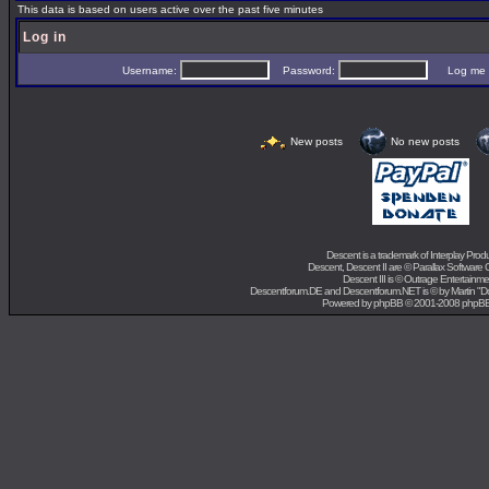
This data is based on users active over the past five minutes
Log in
Username:
Password:
Log me on 
New posts
No new posts
Descent is a trademark of
Interplay Prod
Descent, Descent II are ©
Parallax Software 
Descent III is ©
Outrage Entertainme
Descentforum.DE and Descentforum.NET is © by
Martin "
Powered by
phpBB
© 2001-2008 phpB