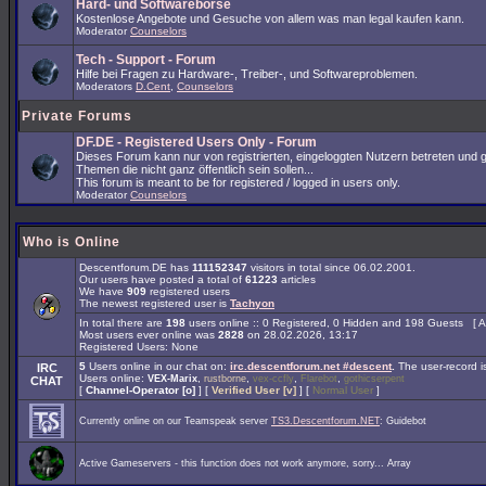
Hard- und Softwarebörse
Kostenlose Angebote und Gesuche von allem was man legal kaufen kann.
Moderator
Counselors
Tech - Support - Forum
Hilfe bei Fragen zu Hardware-, Treiber-, und Softwareproblemen.
Moderators
D.Cent
,
Counselors
Private Forums
DF.DE - Registered Users Only - Forum
Dieses Forum kann nur von registrierten, eingeloggten Nutzern betreten und 
Themen die nicht ganz öffentlich sein sollen...
This forum is meant to be for registered / logged in users only.
Moderator
Counselors
Who is Online
Descentforum.DE has
111152347
visitors in total since 06.02.2001.
Our users have posted a total of
61223
articles
We have
909
registered users
The newest registered user is
Tachyon
In total there are
198
users online :: 0 Registered, 0 Hidden and 198 Guests [
A
Most users ever online was
2828
on 28.02.2026, 13:17
Registered Users: None
5
Users online in our chat on:
irc.descentforum.net #descent
.
The user-record 
IRC
Users online:
,
,
,
,
VEX-Marix
rustborne
vex-ccfly
Flarebot
gothicserpent
CHAT
[
Channel-Operator [o]
] [
Verified User [v]
] [
Normal User
]
Currently online on our Teamspeak server
TS3.Descentforum.NET
: Guidebot
Active Gameservers - this function does not work anymore, sorry... Array