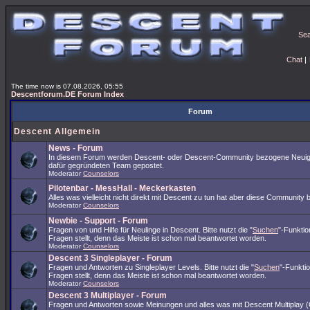
Se
Chat
|
The time now is 07.08.2026, 05:55
Descentforum.DE Forum Index
Forum
Descent Allgemein
News - Forum
In diesem Forum werden Descent- oder Descent-Community bezogene Neuig
dafür gegründeten Team gepostet.
Moderator
Counselors
Pilotenbar - MessHall - Meckerkasten
Alles was vielleicht nicht direkt mit Descent zu tun hat aber diese Community 
Moderator
Counselors
Newbie - Support - Forum
Fragen von und Hilfe für Neulinge in Descent. Bitte nutzt die "
Suchen
"-Funkti
Fragen stellt, denn das Meiste ist schon mal beantwortet worden.
Moderator
Counselors
Descent 3 Singleplayer - Forum
Fragen und Antworten zu Singleplayer Levels. Bitte nutzt die "
Suchen
"-Funkti
Fragen stellt, denn das Meiste ist schon mal beantwortet worden.
Moderator
Counselors
Descent 3 Multiplayer - Forum
Fragen und Antworten sowie Meinungen und alles was mit Descent Multiplay (