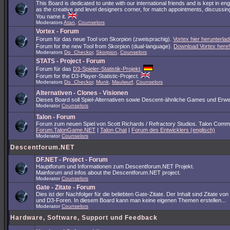
This Board is dedicated to unite with our international friends and is kept in en
as the creative and level designers corner, for match appointments, discussing
You name it.
Moderators
Atan
,
Counselors
Vortex - Forum
Forum für das neue Tool von Skorpion (zweisprachig).
Vortex hier herunterlad
Forum for the new Tool from Skorpion (dual-language).
Download Vortex here!
Moderators
Do_Checkor
,
Skorpion
,
Counselors
STATS - Project - Forum
Forum für das
D3-Spieler-Statistik-Projekt
.
Forum for the D3-Player-Statistic-Project.
Moderators
Do_Checkor
,
Munk
,
Maulwurf
,
Counselors
Alternativen - Clones - Visionen
Dieses Board soll Spiel-Alternativen sowie Descent-ähnliche Games und Erwe
Moderator
Counselors
Talon - Forum
Forum zum neuen Spiel von Scott Richards / Refractory Studios. Talon Comm
Forum.TalonGame.NET
|
Talon Chat
|
Forum des Entwicklers (englisch)
Moderator
Counselors
Descentforum.NET
DF.NET - Project - Forum
Hauptforum und Informationen zum Descentforum.NET Projekt.
Mainforum and infos about the Descentforum.NET project.
Moderator
Counselors
Gate - Zitate - Forum
Dies ist der Nachfolger für die beliebten Gate-Zitate. Der Inhalt sind Zitate vo
und D3-Foren. In diesem Board kann man keine eigenen Themen erstellen...
Moderator
Counselors
Hardware, Software, Support und Feedback