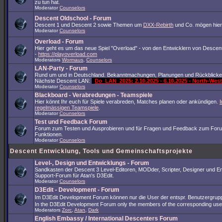
zu tun hat.
Moderator
Counselors
Descent Oldschool - Forum
Descent 1 und Descent 2 sowie Themen um
DXX-Rebirth
und Co. mögen hier
Moderator
Counselors
Overload - Forum
Hier geht es um das neue Spiel "Overload" - von den Entwicklern von Descent
-
https://playoverload.com
Moderators
Wormaus
,
Counselors
LAN-Party - Forum
Rund um und in Deutschland. Bekanntmachungen, Planungen und Rückblicke
Nächste Descent LAN:
Do_LAN_2025: 2.10.2025 - 6.10.2025 - North-We
Moderator
Counselors
Blackboard - Verabredungen - Teamspiele
Hier könnt Ihr euch für Spiele verabreden, Matches planen oder ankündigen.
I
regelmässigen Teamspiele
.
Moderator
Counselors
Test und Feedback Forum
Forum zum Testen und Ausprobieren und für Fragen und Feedback zum For
Funktionen.
Moderator
Counselors
Descent Entwicklung, Tools und Gemeinschaftsprojekte
Level-, Design und Entwicklungs - Forum
Sandkasten der Descent 3 Level-Editoren, MODder, Scripter, Designer und En
Support-Forum für Atan's D3Edit.
Moderator
Counselors
D3Edit - Development - Forum
Im D3Edit Development Forum können nur die User der entspr. Benutzergrup
In the D3Edit Development Forum only the members of the corresponding us
Moderators
Zorc
,
Atan
,
Dark
English Embassy / International Descenters Forum