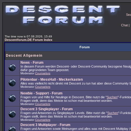
Se
Chat
|
The time now is 07.08.2026, 15:49
Descentforum.DE Forum Index
Forum
Descent Allgemein
News - Forum
In diesem Forum werden Descent- oder Descent-Community bezogene Neuig
dafür gegründeten Team gepostet.
Moderator
Counselors
Pilotenbar - MessHall - Meckerkasten
Alles was vielleicht nicht direkt mit Descent zu tun hat aber diese Community 
Moderator
Counselors
Newbie - Support - Forum
Fragen von und Hilfe für Neulinge in Descent. Bitte nutzt die "
Suchen
"-Funkti
Fragen stellt, denn das Meiste ist schon mal beantwortet worden.
Moderator
Counselors
Descent 3 Singleplayer - Forum
Fragen und Antworten zu Singleplayer Levels. Bitte nutzt die "
Suchen
"-Funkti
Fragen stellt, denn das Meiste ist schon mal beantwortet worden.
Moderator
Counselors
Descent 3 Multiplayer - Forum
Fragen und Antworten sowie Meinungen und alles was mit Descent Multiplay (