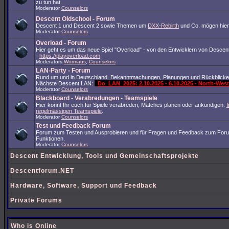
zu tun hat.
Moderator
Counselors
Descent Oldschool - Forum
Descent 1 und Descent 2 sowie Themen um
DXX-Rebirth
und Co. mögen hier
Moderator
Counselors
Overload - Forum
Hier geht es um das neue Spiel "Overload" - von den Entwicklern von Descent
-
https://playoverload.com
Moderators
Wormaus
,
Counselors
LAN-Party - Forum
Rund um und in Deutschland. Bekanntmachungen, Planungen und Rückblicke
Nächste Descent LAN:
Do_LAN_2025: 2.10.2025 - 6.10.2025 - North-We
Moderator
Counselors
Blackboard - Verabredungen - Teamspiele
Hier könnt Ihr euch für Spiele verabreden, Matches planen oder ankündigen.
I
regelmässigen Teamspiele
.
Moderator
Counselors
Test und Feedback Forum
Forum zum Testen und Ausprobieren und für Fragen und Feedback zum For
Funktionen.
Moderator
Counselors
Descent Entwicklung, Tools und Gemeinschaftsprojekte
Descentforum.NET
Hardware, Software, Support und Feedback
Private Forums
Who is Online