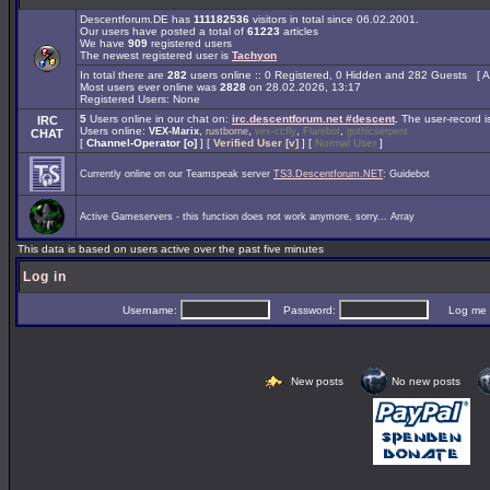
Descentforum.DE has
111182536
visitors in total since 06.02.2001.
Our users have posted a total of
61223
articles
We have
909
registered users
The newest registered user is
Tachyon
In total there are
282
users online :: 0 Registered, 0 Hidden and 282 Guests [
A
Most users ever online was
2828
on 28.02.2026, 13:17
Registered Users: None
5
Users online in our chat on:
irc.descentforum.net #descent
.
The user-record 
IRC
Users online:
,
,
,
,
VEX-Marix
rustborne
vex-ccfly
Flarebot
gothicserpent
CHAT
[
Channel-Operator [o]
] [
Verified User [v]
] [
Normal User
]
Currently online on our Teamspeak server
TS3.Descentforum.NET
: Guidebot
Active Gameservers - this function does not work anymore, sorry... Array
This data is based on users active over the past five minutes
Log in
Username:
Password:
Log me on 
New posts
No new posts