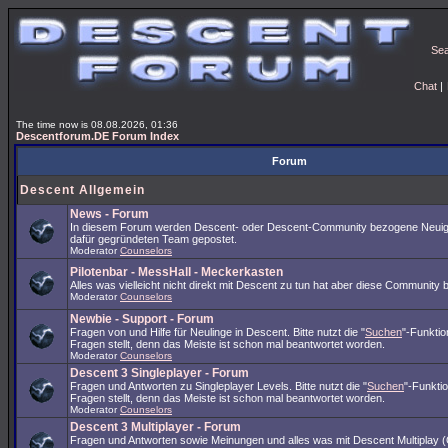
Se
Chat
|
The time now is 08.08.2026, 01:36
Descentforum.DE Forum Index
Forum
Descent Allgemein
News - Forum
In diesem Forum werden Descent- oder Descent-Community bezogene Neuig
dafür gegründeten Team gepostet.
Moderator
Counselors
Pilotenbar - MessHall - Meckerkasten
Alles was vielleicht nicht direkt mit Descent zu tun hat aber diese Community 
Moderator
Counselors
Newbie - Support - Forum
Fragen von und Hilfe für Neulinge in Descent. Bitte nutzt die "
Suchen
"-Funkti
Fragen stellt, denn das Meiste ist schon mal beantwortet worden.
Moderator
Counselors
Descent 3 Singleplayer - Forum
Fragen und Antworten zu Singleplayer Levels. Bitte nutzt die "
Suchen
"-Funkti
Fragen stellt, denn das Meiste ist schon mal beantwortet worden.
Moderator
Counselors
Descent 3 Multiplayer - Forum
Fragen und Antworten sowie Meinungen und alles was mit Descent Multiplay (