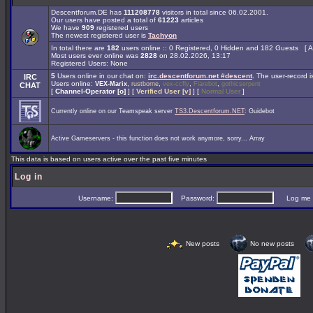
Descentforum.DE has
111208778
visitors in total since 06.02.2001.
Our users have posted a total of
61223
articles
We have
909
registered users
The newest registered user is
Tachyon
In total there are
182
users online :: 0 Registered, 0 Hidden and 182 Guests [
A
Most users ever online was
2828
on 28.02.2026, 13:17
Registered Users: None
5
Users online in our chat on:
irc.descentforum.net #descent
.
The user-record 
IRC
Users online:
,
,
,
,
VEX-Marix
rustborne
vex-ccfly
Flarebot
gothicserpent
CHAT
[
Channel-Operator [o]
] [
Verified User [v]
] [
Normal User
]
Currently online on our Teamspeak server
TS3.Descentforum.NET
: Guidebot
Active Gameservers - this function does not work anymore, sorry... Array
This data is based on users active over the past five minutes
Log in
Username:
Password:
Log me on 
New posts
No new posts