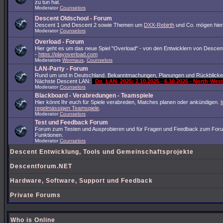
zu tun hat.
Moderator
Counselors
Descent Oldschool - Forum
Descent 1 und Descent 2 sowie Themen um
DXX-Rebirth
und Co. mögen hier
Moderator
Counselors
Overload - Forum
Hier geht es um das neue Spiel "Overload" - von den Entwicklern von Descent
-
https://playoverload.com
Moderators
Wormaus
,
Counselors
LAN-Party - Forum
Rund um und in Deutschland. Bekanntmachungen, Planungen und Rückblicke
Nächste Descent LAN:
Do_LAN_2025: 2.10.2025 - 6.10.2025 - North-We
Moderator
Counselors
Blackboard - Verabredungen - Teamspiele
Hier könnt Ihr euch für Spiele verabreden, Matches planen oder ankündigen.
I
regelmässigen Teamspiele
.
Moderator
Counselors
Test und Feedback Forum
Forum zum Testen und Ausprobieren und für Fragen und Feedback zum For
Funktionen.
Moderator
Counselors
Descent Entwicklung, Tools und Gemeinschaftsprojekte
Descentforum.NET
Hardware, Software, Support und Feedback
Private Forums
Who is Online