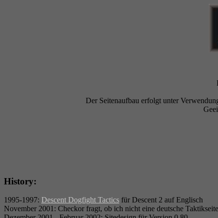
Der Seitenaufbau erfolgt unter Verwendung
Geei
History:
1995-1997:
Descent Dogfight Tactics
für Descent 2 auf Englisch
November 2001: Checkor fragt, ob ich nicht eine deutsche Taktiksei
Dezember 2001 - Februar 2002: Sitedesign für Version 0.80