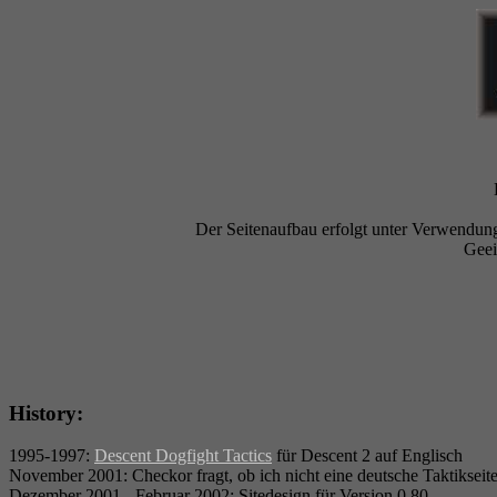
Der Seitenaufbau erfolgt unter Verwendung
Geei
History:
1995-1997:
Descent Dogfight Tactics
für Descent 2 auf Englisch
November 2001: Checkor fragt, ob ich nicht eine deutsche Taktiksei
Dezember 2001 - Februar 2002: Sitedesign für Version 0.80