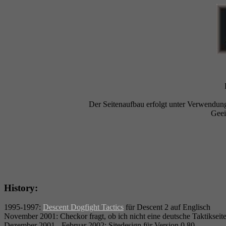
Der Seitenaufbau erfolgt unter Verwendung
Geei
History:
1995-1997:
Descent Dogfight Tactics
für Descent 2 auf Englisch
November 2001: Checkor fragt, ob ich nicht eine deutsche Taktiksei
Dezember 2001 - Februar 2002: Sitedesign für Version 0.80