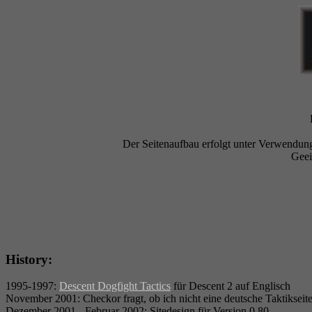
Der Seitenaufbau erfolgt unter Verwendung
Geei
History:
1995-1997:
Descent Dogfight Tactics
für Descent 2 auf Englisch
November 2001: Checkor fragt, ob ich nicht eine deutsche Taktiksei
Dezember 2001 - Februar 2002: Sitedesign für Version 0.80